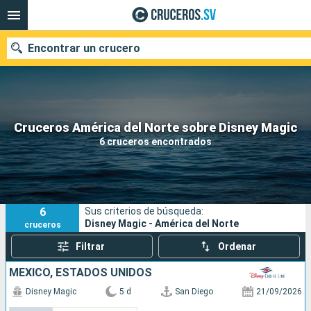
Encontrar un crucero
Nuestros destinos
Cruceros América del Norte sobre Disney Magic
6 cruceros encontrados
Fecha de salida
Puertos
Compañías
6
Sus criterios de búsqueda:
Buscar
Disney Magic - América del Norte
cruceros
Filtrar
Ordenar
MÉXICO, ESTADOS UNIDOS
Disney Magic
5 d
San Diego
21/09/2026