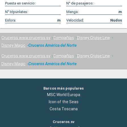
Puesta en servicio:
N° de pasajeros:
N° tripunlates:
Manga:
m
Eslora:
m
Velocidad:
Nudos
Cruceros www.cruceros.sv
Compañías
Disney Cruise Line
Disney Magic
Cruceros América del Norte
Cruceros www.cruceros.sv
Compañías
Disney Cruise Line
Disney Magic
Cruceros América del Norte
Barcos más populares
MSC World Europa
Icon of the Seas
Costa Toscana
Cruceros.sv