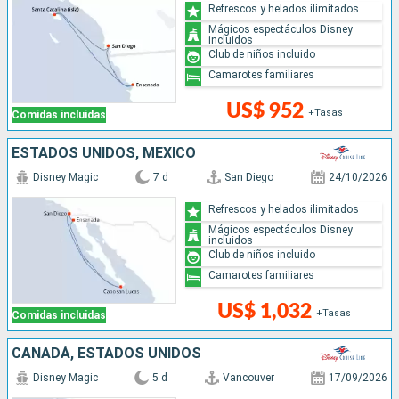
Refrescos y helados ilimitados
Mágicos espectáculos Disney
incluidos
Club de niños incluido
Camarotes familiares
US$ 952
+Tasas
Comidas incluidas
ESTADOS UNIDOS, MÉXICO
Disney Magic
7 d
San Diego
24/10/2026
Refrescos y helados ilimitados
Mágicos espectáculos Disney
incluidos
Club de niños incluido
Camarotes familiares
US$ 1,032
+Tasas
Comidas incluidas
CANADÁ, ESTADOS UNIDOS
Disney Magic
5 d
Vancouver
17/09/2026