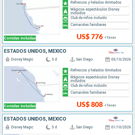
Refrescos y helados ilimitados
Mágicos espectáculos Disney
incluidos
Club de niños incluido
Camarotes familiares
US$ 776
+Tasas
Comidas incluidas
ESTADOS UNIDOS, MÉXICO
Disney Magic
5 d
San Diego
05/10/2026
Refrescos y helados ilimitados
Mágicos espectáculos Disney
incluidos
Club de niños incluido
Camarotes familiares
US$ 808
+Tasas
Comidas incluidas
ESTADOS UNIDOS, MÉXICO
Disney Magic
5 d
San Diego
01/10/2026