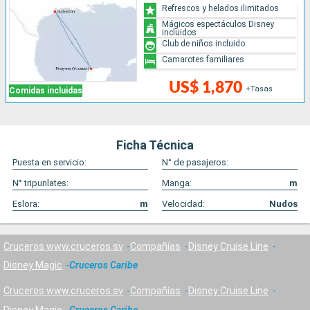
Refrescos y helados ilimitados
Mágicos espectáculos Disney
incluidos
Club de niños incluido
Camarotes familiares
US$ 1,870
+Tasas
Comidas incluidas
Ficha Técnica
Puesta en servicio:
N° de pasajeros:
N° tripunlates:
Manga:
m
Eslora:
m
Velocidad:
Nudos
Cruceros www.cruceros.sv
Compañías
Disney Cruise Line
Disney Magic
Cruceros Caribe
Cruceros www.cruceros.sv
Compañías
Disney Cruise Line
Disney Magic
Cruceros Caribe