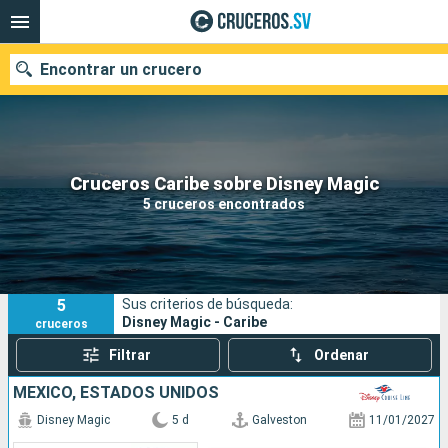
Encontrar un crucero
Nuestros destinos
Cruceros Caribe sobre Disney Magic
5 cruceros encontrados
Fecha de salida
Puertos
Compañías
5
Sus criterios de búsqueda:
Buscar
Disney Magic - Caribe
cruceros
Filtrar
Ordenar
MÉXICO, ESTADOS UNIDOS
Disney Magic
5 d
Galveston
11/01/2027