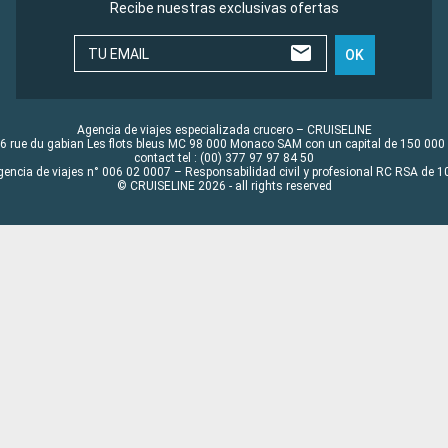
Recibe nuestras exclusivas ofertas
TU EMAIL
OK
Agencia de viajes especializada crucero – CRUISELINE
6 rue du gabian Les flots bleus MC 98 000 Monaco SAM con un capital de 150 000
contact tel : (00) 377 97 97 84 50
gencia de viajes n° 006 02 0007 – Responsabilidad civil y profesional RC RSA de
© CRUISELINE 2026 - all rights reserved