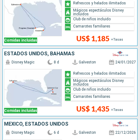
Refrescos y helados ilimitados
Mágicos espectáculos Disney
incluidos
Club de niños incluido
Camarotes familiares
US$ 1,185
+Tasas
Comidas incluidas
ESTADOS UNIDOS, BAHAMAS
Disney Magic
8 d
Galveston
24/01/2027
Refrescos y helados ilimitados
Mágicos espectáculos Disney
incluidos
Club de niños incluido
Camarotes familiares
US$ 1,435
+Tasas
Comidas incluidas
MÉXICO, ESTADOS UNIDOS
Disney Magic
6 d
Galveston
22/12/2026