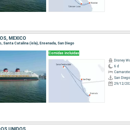
OS, MÉXICO
go, Santa Catalina (isla), Ensenada, San Diego
Comidas incluidas
Disney W
6 d
Camarote
San Diego
29/12/20
DOS UNIDOS