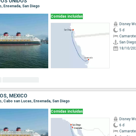
DOS UNIDOS
go, Ensenada, San Diego
Comidas incluidas
Disney W
5 d
Camarote
San Diego
18/10/20
OS, MÉXICO
ego, Cabo san Lucas, Ensenada, San Diego
Comidas incluidas
Disney W
6 d
Camarote