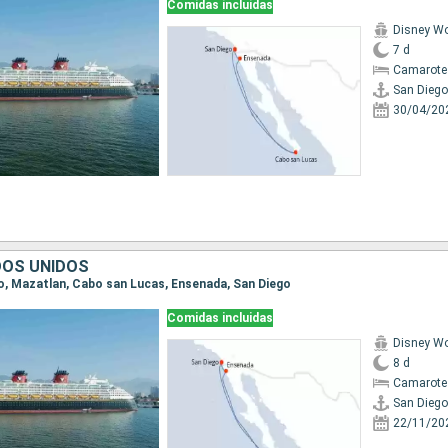
Comidas incluidas
Disney W
7 d
Camarote
San Diego
30/04/20
DOS UNIDOS
ego, Mazatlan, Cabo san Lucas, Ensenada, San Diego
Comidas incluidas
Disney W
8 d
Camarote
San Diego
22/11/20