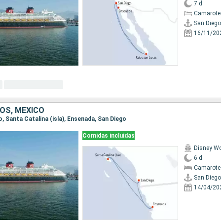
7 d
Camarote
San Diego
16/11/20
OS, MÉXICO
go, Santa Catalina (isla), Ensenada, San Diego
Comidas incluidas
Disney W
6 d
Camarote
San Diego
14/04/20