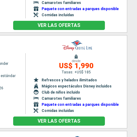
Camarotes familiares
Paquete con entradas a parques disponible
Comidas incluidas
VER LAS OFERTAS
desde
onder
US$ 1,990
Tasas: +US$ 185
 estándar
Refrescos y helados ilimitados
Mágicos espectáculos Disney incluidos
26
Club de niños incluido
Camarotes familiares
Paquete con entradas a parques disponible
Comidas incluidas
VER LAS OFERTAS