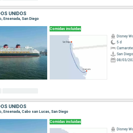
DOS UNIDOS
go, Ensenada, San Diego
Comidas incluidas
Disney W
5 d
Camarote
San Diego
08/03/20
DOS UNIDOS
ego, Ensenada, Cabo san Lucas, San Diego
Comidas incluidas
Disney W