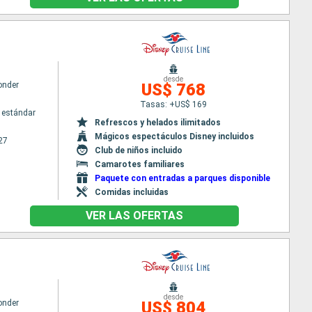
desde
onder
US$ 768
Tasas: +US$ 169
 estándar
Refrescos y helados ilimitados
Mágicos espectáculos Disney incluidos
27
Club de niños incluido
Camarotes familiares
Paquete con entradas a parques disponible
Comidas incluidas
VER LAS OFERTAS
desde
onder
US$ 804