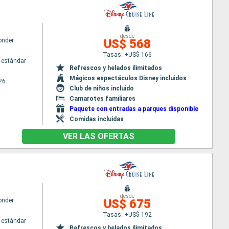
desde
onder
US$ 568
Tasas: +US$ 166
 estándar
Refrescos y helados ilimitados
Mágicos espectáculos Disney incluidos
26
Club de niños incluido
Camarotes familiares
Paquete con entradas a parques disponible
Comidas incluidas
VER LAS OFERTAS
desde
onder
US$ 675
Tasas: +US$ 192
 estándar
Refrescos y helados ilimitados