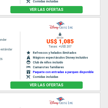
Comidas incluidas
VER LAS OFERTAS
desde
onder
US$ 1,085
Tasas: +US$ 207
 estándar
Refrescos y helados ilimitados
Mágicos espectáculos Disney incluidos
26
Club de niños incluido
Camarotes familiares
Paquete con entradas a parques disponible
Comidas incluidas
VER LAS OFERTAS