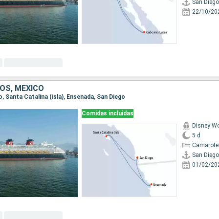
San Diego
22/10/20
OS, MÉXICO
go, Santa Catalina (isla), Ensenada, San Diego
Comidas incluidas
Disney W
5 d
Camarote
San Diego
01/02/20