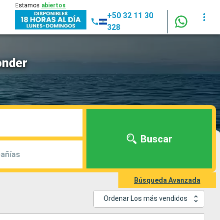
Estamos
abiertos
+50 32 11 30
328
onder
Buscar
añías
Búsqueda Avanzada
Ordenar Los más vendidos