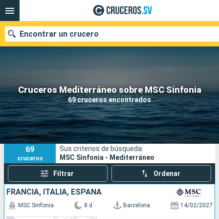
Encontrar un crucero
Nuestros destinos
Cruceros Mediterráneo sobre MSC Sinfonia
69 cruceros encontrados
Fecha de salida
Puertos
Compañías
69
Sus criterios de búsqueda:
Buscar
MSC Sinfonia - Mediterráneo
cruceros
Filtrar
Ordenar
FRANCIA, ITALIA, ESPAÑA
MSC Sinfonia
8 d
Barcelona
14/02/2027