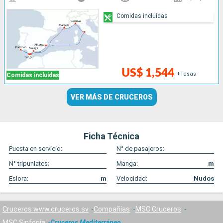
Comidas incluidas
US$ 1,544
+Tasas
Comidas incluidas
VER MÁS DE CRUCEROS
Ficha Técnica
Puesta en servicio:
N° de pasajeros:
N° tripunlates:
Manga:
m
Eslora:
m
Velocidad:
Nudos
Cruceros www.cruceros.sv
Compañías
MSC Cruceros
MSC Sinfonia
Cruceros Mediterráneo