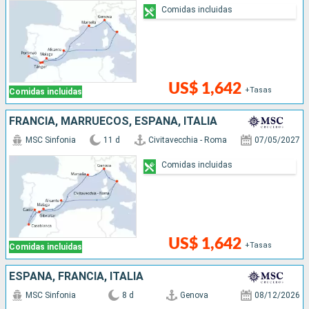
Comidas incluidas
US$ 1,642
+Tasas
Comidas incluidas
FRANCIA, MARRUECOS, ESPAÑA, ITALIA
MSC Sinfonia
11 d
Civitavecchia - Roma
07/05/2027
Comidas incluidas
US$ 1,642
+Tasas
Comidas incluidas
ESPAÑA, FRANCIA, ITALIA
MSC Sinfonia
8 d
Genova
08/12/2026