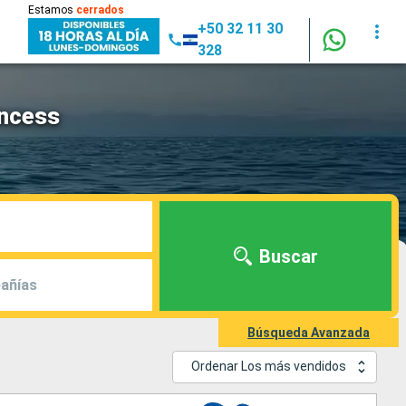
Estamos
cerrados
+50 32 11 30
328
incess
Buscar
añías
Búsqueda Avanzada
Ordenar Los más vendidos