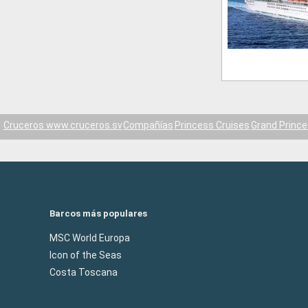
Cruceros www.cruceros.sv
Compañías
Princess Cruises
Grand Princ
Barcos más populares
MSC World Europa
Icon of the Seas
Costa Toscana