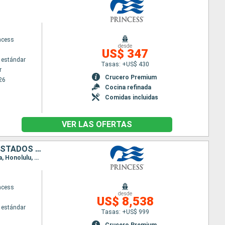
ncess
desde
US$ 347
 estándar
Tasas: +US$ 430
r
Crucero Premium
26
Cocina refinada
Comidas incluidas
VER LAS OFERTAS
AUSTRALIA, NUEVA ZELANDA, FIDJI (ISLAS), SAMOA, FRANCIA, CANADÁ, ESTADOS UNIDOS, JAPÓN
Itinerario : Sidney, Norfolk, Auckland, Tauranga, Suva, Isla Dravuni, Apia, Papeete, Moorea, Raiatea, Honolulu, Kauai, Kona, Los Angeles, San Diego, San Francisco, Victoria, Vancouver, Ketchikán, Juneau, Skagway, Hubard Glacier, College Fjord, Whittier, Kushiro, Hakodate, Tokyo
ncess
desde
US$ 8,538
 estándar
Tasas: +US$ 999
Crucero Premium