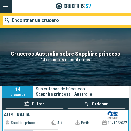
Encontrar un crucero
Nuestros destinos
Cruceros Australia sobre Sapphire princess
14 cruceros encontrados
Fecha de salida
Puertos
Compañías
14
Sus criterios de búsqueda:
Buscar
Sapphire princess - Australia
cruceros
Filtrar
Ordenar
AUSTRALIA
Sapphire princess
5 d
Perth
11/12/2027