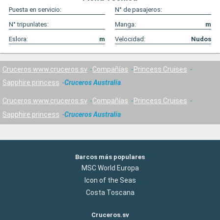
Puesta en servicio:
N° de pasajeros:
N° tripunlates:
Manga:
m
Eslora:
m
Velocidad:
Nudos
Cruceros www.cruceros.sv
Compañías
Princess Cruises
Sapphire princess
Cruceros Australia
Cruceros www.cruceros.sv
Compañías
Princess Cruises
Sapphire princess
Cruceros Australia
Barcos más populares
MSC World Europa
Icon of the Seas
Costa Toscana
Cruceros.sv