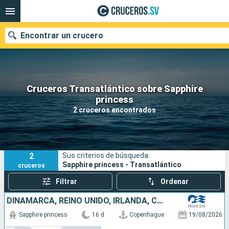
Encontrar un crucero
Cruceros Transatlántico sobre Sapphire
Nuestros destinos
princess
2 cruceros encontrados
Fecha de salida
Puertos
Compañías
2
Sus criterios de búsqueda:
Buscar
Sapphire princess - Transatlántico
cruceros
Filtrar
Ordenar
DINAMARCA, REINO UNIDO, IRLANDA, CANADÁ, ESTADOS UNIDOS
Sapphire princess
16 d
Copenhague
19/08/2026