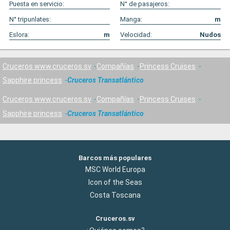
Puesta en servicio:
N° de pasajeros:
N° tripunlates:
Manga:
m
Eslora:
m
Velocidad:
Nudos
Cruceros www.cruceros.sv
Compañías
Princess Cruises
Sapphire princess
Cruceros Transatlántico
Cruceros www.cruceros.sv
Compañías
Princess Cruises
Sapphire princess
Cruceros Transatlántico
Barcos más populares
MSC World Europa
Icon of the Seas
Costa Toscana
Cruceros.sv