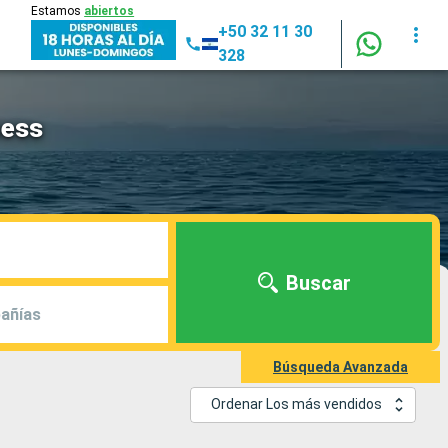
Estamos
abiertos
+50 32 11 30
328
cess
Buscar
añías
Búsqueda Avanzada
Ordenar Los más vendidos