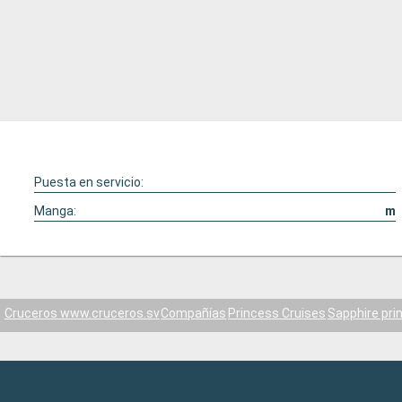
Puesta en servicio:
Manga:
m
Cruceros www.cruceros.sv
Compañías
Princess Cruises
Sapphire pri