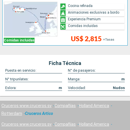
Cocina refinada
Animaciones exclusivas a bordo
Experiencia Premium
Comidas incluidas
US$ 2,815
+Tasas
Comidas incluidas
Ficha Técnica
Puesta en servicio:
N° de pasajeros:
N° tripunlates:
Manga:
m
Eslora:
m
Velocidad:
Nudos
Cruceros www.cruceros.sv
Compañías
Holland America
Rotterdam
Cruceros Artico
Cruceros www.cruceros.sv
Compañías
Holland America