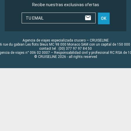
Recibe nuestras exclusivas ofertas
TU EMAIL
OK
Agencia de viajes especializada crucero – CRUISELINE
6 rue du gabian Les flots bleus MC 98 000 Monaco SAM con un capital de 150 000
contact tel : (00) 377 97 97 84 50
gencia de viajes n° 006 02 0007 – Responsabilidad civil y profesional RC RSA de
© CRUISELINE 2026 - all rights reserved