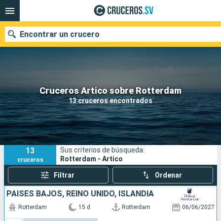
Encontrar un crucero
Nuestros destinos
Cruceros Artico sobre Rotterdam
13 cruceros encontrados
Fecha de salida
Puertos
Compañías
13
Sus criterios de búsqueda:
Buscar
Rotterdam - Artico
cruceros
Filtrar
Ordenar
PAISES BAJOS, REINO UNIDO, ISLANDIA
Rotterdam
15 d
Rotterdam
06/06/2027