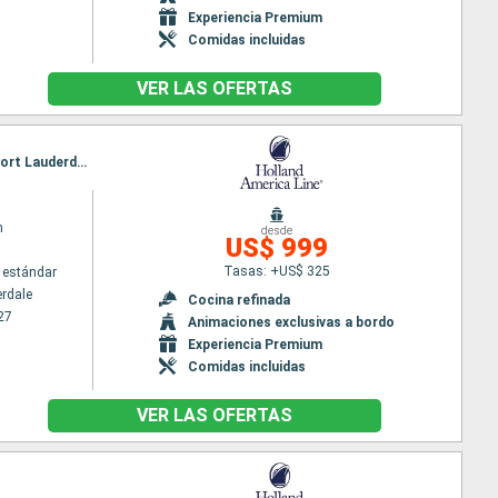
Experiencia Premium
Comidas incluidas
VER LAS OFERTAS
Itinerario : Fort Lauderdale, Half Moon Cay, Falmouth, Gran Caiman, Belice, Cozumel, Key West, Fort Lauderdale
m
desde
US$ 999
Tasas: +US$ 325
 estándar
erdale
Cocina refinada
27
Animaciones exclusivas a bordo
Experiencia Premium
Comidas incluidas
VER LAS OFERTAS