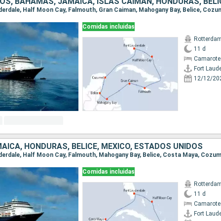
Comidas incluidas
Rotterda
11 d
Camarote
Fort Laud
12/12/20
AICA, HONDURAS, BELICE, MÉXICO, ESTADOS UNIDOS
Comidas incluidas
Rotterda
11 d
Camarote
Fort Laud