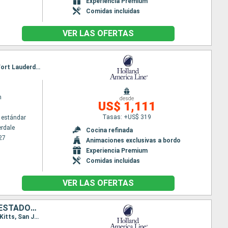
Experiencia Premium
Comidas incluidas
VER LAS OFERTAS
Itinerario : Fort Lauderdale, Key West, Gran Caiman, Ocho Rios, Mahogany Bay, Belice, Cozumel, Fort Lauderdale
m
desde
US$ 1,111
Tasas: +US$ 319
 estándar
erdale
Cocina refinada
27
Animaciones exclusivas a bordo
Experiencia Premium
Comidas incluidas
VER LAS OFERTAS
SAN MARTÍN, DOMINICA, ANTIGUA Y BARBUDA, PUERTO RICO, BAHAMAS, ESTADOS UNIDOS
Itinerario : Fort Lauderdale, Saint Martin (Antilles Néerlandaises), Antigua, Roseau, Martinica, St Kitts, San Juan, Half Moon Cay, Fort Lauderdale