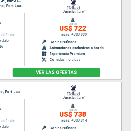
ESTADOS UNIDOS, BAHAMAS, JAMAICA, ISLAS CAIMÁN, HONDURAS, BELICE, MÉXICO
Itinerario : Fort Lauderdale, Half Moon Cay, Falmouth, Gran Caiman, Mahogany Bay, Belice, Cozumel, Fort Lauderdale
m
desde
US$ 722
Tasas: +US$ 330
 estándar
erdale
Cocina refinada
26
Animaciones exclusivas a bordo
Experiencia Premium
Comidas incluidas
VER LAS OFERTAS
Itinerario : Fort Lauderdale, Half Moon Cay, Falmouth, Mahogany Bay, Belice, Costa Maya, Cozumel, Fort Lauderdale
m
desde
US$ 738
Tasas: +US$ 314
 estándar
erdale
Cocina refinada