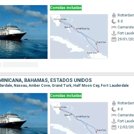
Comidas incluidas
Rotterda
8 d
Camarote
Fort Laud
29/01/20
MINICANA, BAHAMAS, ESTADOS UNIDOS
auderdale, Nassau, Amber Cove, Grand Turk, Half Moon Cay, Fort Lauderdale
Comidas incluidas
Rotterda
8 d
Camarote
Fort Laud
12/02/20