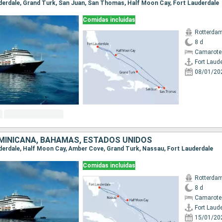
auderdale, Grand Turk, San Juan, San Thomas, Half Moon Cay, Fort Lauderdale
Comidas incluidas
Rotterda
8 d
Camarote
Fort Laud
08/01/20
MINICANA, BAHAMAS, ESTADOS UNIDOS
auderdale, Half Moon Cay, Amber Cove, Grand Turk, Nassau, Fort Lauderdale
Comidas incluidas
Rotterda
8 d
Camarote
Fort Laud
15/01/20