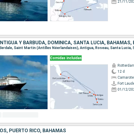
21/11/20
Comidas incluidas
Rotterda
12 d
Camarote
Fort Laud
01/12/20
OS, PUERTO RICO, BAHAMAS