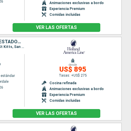
26
Animaciones exclusivas a bordo
Experiencia Premium
Comidas incluidas
VER LAS OFERTAS
SAN MARTÍN, ANTIGUA Y BARBUDA, DOMINICA, SANTA LUCIA, BAHAMAS, ESTADOS UNIDOS
Itinerario : Fort Lauderdale, Saint Martin (Antilles Néerlandaises), Antigua, Roseau, Santa Lucia, St Kitts, San Thomas, Half Moon Cay, Fort Lauderdale
m
desde
US$ 895
Tasas: +US$ 275
 estándar
erdale
Cocina refinada
26
Animaciones exclusivas a bordo
Experiencia Premium
Comidas incluidas
VER LAS OFERTAS