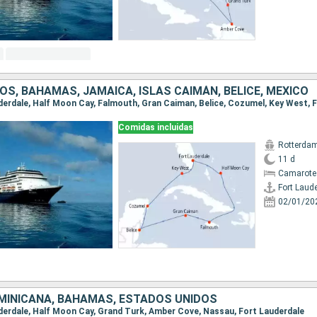
S, BAHAMAS, JAMAICA, ISLAS CAIMÁN, BELICE, MÉXICO
Comidas incluidas
Rotterda
11 d
Camarote
Fort Laud
02/01/20
MINICANA, BAHAMAS, ESTADOS UNIDOS
auderdale, Half Moon Cay, Grand Turk, Amber Cove, Nassau, Fort Lauderdale