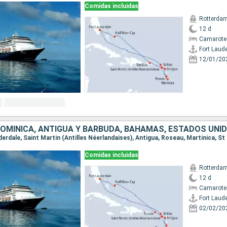
Comidas incluidas
Rotterda
12 d
Camarote
Fort Laud
12/01/20
DOMINICA, ANTIGUA Y BARBUDA, BAHAMAS, ESTADOS UNI
Comidas incluidas
Rotterda
12 d
Camarote
Fort Laud
02/02/20