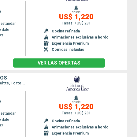
m
desde
US$ 1,220
Tasas: +US$ 281
 estándar
erdale
Cocina refinada
27
Animaciones exclusivas a bordo
Experiencia Premium
Comidas incluidas
VER LAS OFERTAS
DOS
Itinerario : Fort Lauderdale, Saint Martin (Antilles Néerlandaises), Antigua, Roseau, Martinica, St Kitts, Tortola, Half Moon Cay, Fort Lauderdale
m
desde
US$ 1,220
Tasas: +US$ 281
 estándar
erdale
Cocina refinada
27
Animaciones exclusivas a bordo
Experiencia Premium