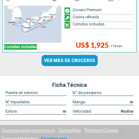
Crucero Premium
Cocina refinada
Comidas incluidas
US$ 1,925
+Tasas
Comidas incluidas
VER MÁS DE CRUCEROS
Ficha Técnica
Puesta en servicio:
N° de pasajeros:
N° tripunlates:
Manga:
m
Eslora:
m
Velocidad:
Nudos
Cruceros www.cruceros.sv
Compañías
Princess Cruises
Diamond Princess
Cruceros asia