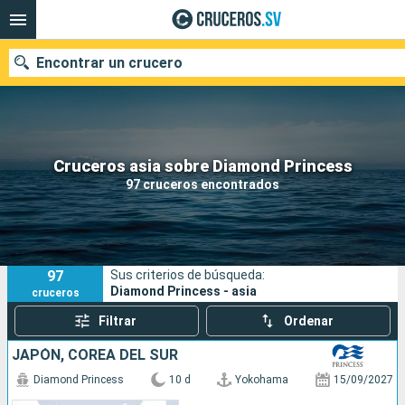
Encontrar un crucero
Nuestros destinos
Cruceros asia sobre Diamond Princess
97 cruceros encontrados
Fecha de salida
Puertos
Compañías
97
Sus criterios de búsqueda:
Buscar
Diamond Princess - asia
cruceros
Filtrar
Ordenar
JAPÓN, COREA DEL SUR
Diamond Princess
10 d
Yokohama
15/09/2027