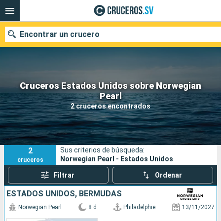
Encontrar un crucero
Cruceros Estados Unidos sobre Norwegian
Nuestros destinos
Pearl
2 cruceros encontrados
Fecha de salida
Puertos
Compañías
2
Sus criterios de búsqueda:
Buscar
Norwegian Pearl - Estados Unidos
cruceros
Filtrar
Ordenar
ESTADOS UNIDOS, BERMUDAS
Norwegian Pearl
8 d
Philadelphie
13/11/2027