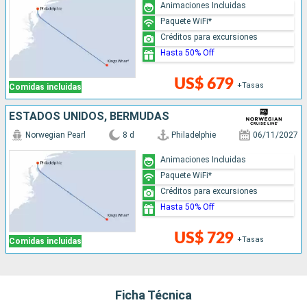
Animaciones Incluidas
Paquete WiFi*
Créditos para excursiones
Hasta 50% Off
US$ 679
+Tasas
Comidas incluidas
ESTADOS UNIDOS, BERMUDAS
Norwegian Pearl
8 d
Philadelphie
06/11/2027
Animaciones Incluidas
Paquete WiFi*
Créditos para excursiones
Hasta 50% Off
US$ 729
+Tasas
Comidas incluidas
Ficha Técnica