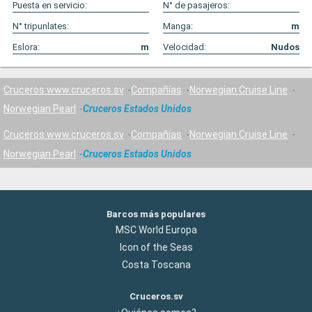
Puesta en servicio:
N° de pasajeros:
N° tripunlates:
Manga:
m
Eslora:
m
Velocidad:
Nudos
Cruceros www.cruceros.sv
Compañías
Norwegian Cruise Line
Norwegian Pearl
Cruceros Estados Unidos
Cruceros www.cruceros.sv
Compañías
Norwegian Cruise Line
Norwegian Pearl
Cruceros Estados Unidos
Barcos más populares
MSC World Europa
Icon of the Seas
Costa Toscana
Cruceros.sv