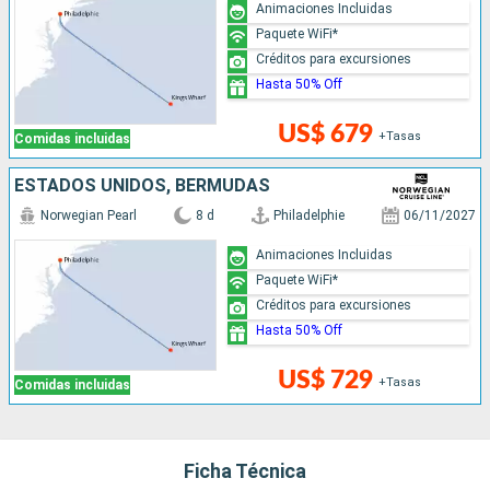
Animaciones Incluidas
Paquete WiFi*
Créditos para excursiones
Hasta 50% Off
US$ 679
+Tasas
Comidas incluidas
ESTADOS UNIDOS, BERMUDAS
Norwegian Pearl
8 d
Philadelphie
06/11/2027
Animaciones Incluidas
Paquete WiFi*
Créditos para excursiones
Hasta 50% Off
US$ 729
+Tasas
Comidas incluidas
Ficha Técnica