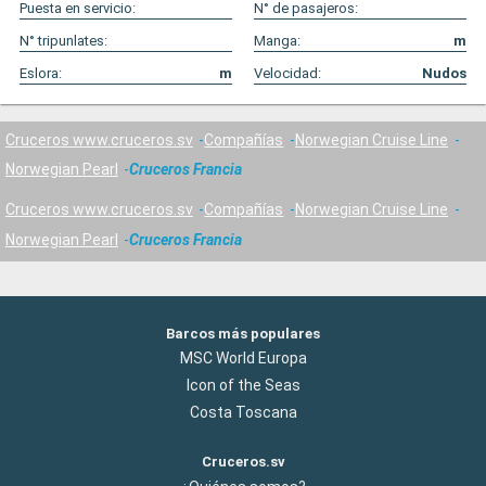
Puesta en servicio:
N° de pasajeros:
N° tripunlates:
Manga:
m
Eslora:
m
Velocidad:
Nudos
Cruceros www.cruceros.sv
Compañías
Norwegian Cruise Line
Norwegian Pearl
Cruceros Francia
Cruceros www.cruceros.sv
Compañías
Norwegian Cruise Line
Norwegian Pearl
Cruceros Francia
Barcos más populares
MSC World Europa
Icon of the Seas
Costa Toscana
Cruceros.sv