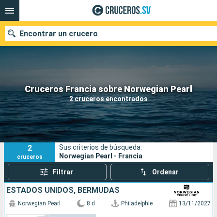
Encontrar un crucero
Nuestros destinos
Cruceros Francia sobre Norwegian Pearl
2 cruceros encontrados
Fecha de salida
Puertos
Compañías
2
Sus criterios de búsqueda:
Buscar
Norwegian Pearl - Francia
cruceros
Filtrar
Ordenar
ESTADOS UNIDOS, BERMUDAS
Norwegian Pearl
8 d
Philadelphie
13/11/2027