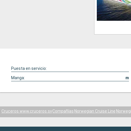
Puesta en servicio:
Manga:
m
Cruceros www.cruceros.sv
Compañías
Norwegian Cruise Line
Norwegi