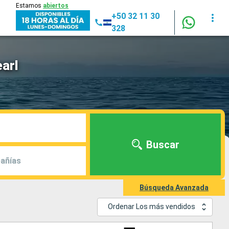
Estamos
abiertos
+50 32 11 30
328
arl
Buscar
añías
Búsqueda Avanzada
Ordenar Los más vendidos