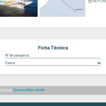
06/11/20
Ficha Técnica
N° de pasajeros:
Eslora:
m
an Pearl
Cruceros Reino Unido