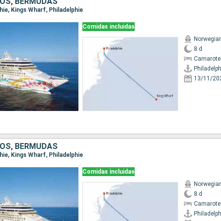
OS, BERMUDAS
phie, Kings Wharf, Philadelphie
Comidas incluidas
Norwegian
8 d
Camarote
Philadelph
13/11/20
OS, BERMUDAS
phie, Kings Wharf, Philadelphie
Comidas incluidas
Norwegian
8 d
Camarote
Philadelph