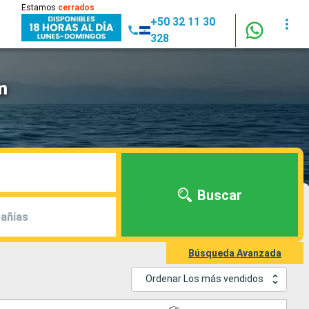
Estamos
cerrados
+50 32 11 30
328
m
Buscar
añías
Búsqueda Avanzada
Ordenar Los más vendidos