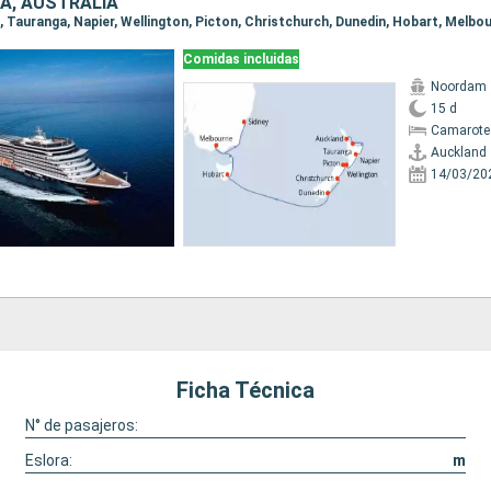
A, AUSTRALIA
d, Tauranga, Napier, Wellington, Picton, Christchurch, Dunedin, Hobart, Melbo
Comidas incluidas
Noordam
15 d
Camarote
Auckland
14/03/20
Ficha Técnica
N° de pasajeros:
Eslora:
m