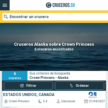
Encontrar un crucero
Nuestros destinos
Cruceros Alaska sobre Crown Princess
6 cruceros encontrados
Fecha de salida
Puertos
Compañías
6
Sus criterios de búsqueda:
Buscar
Crown Princess - Alaska
cruceros
Filtrar
Ordenar
ESTADOS UNIDOS, CANADÁ
Crown Princess
5 d
Vancouver
27/04/2027