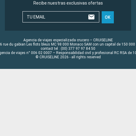
Recibe nuestras exclusivas ofertas
TU EMAIL
OK
Agencia de viajes especializada crucero – CRUISELINE
6 rue du gabian Les flots bleus MC 98 000 Monaco SAM con un capital de 150 000
contact tel : (00) 377 97 97 84 50
gencia de viajes n° 006 02 0007 – Responsabilidad civil y profesional RC RSA de
© CRUISELINE 2026 - all rights reserved