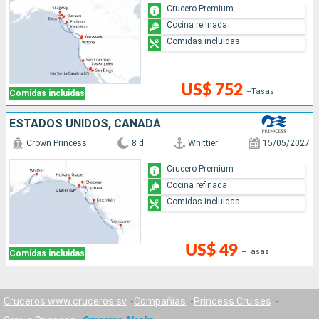
Crucero Premium
Cocina refinada
Comidas incluidas
US$ 752
+Tasas
Comidas incluidas
ESTADOS UNIDOS, CANADÁ
Crown Princess
8 d
Whittier
15/05/2027
Crucero Premium
Cocina refinada
Comidas incluidas
US$ 49
+Tasas
Comidas incluidas
Cruceros www.cruceros.sv
Compañías
Princess Cruises