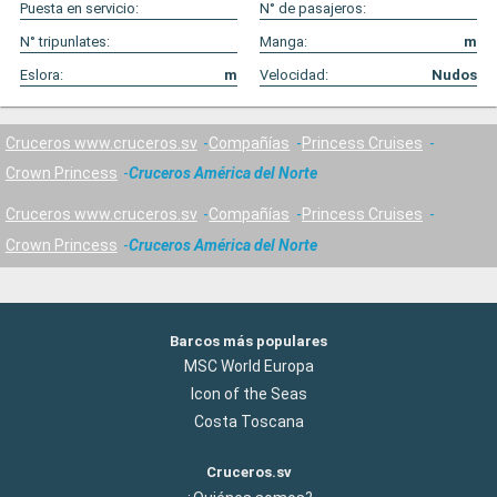
Puesta en servicio:
N° de pasajeros:
N° tripunlates:
Manga:
m
Eslora:
m
Velocidad:
Nudos
Cruceros www.cruceros.sv
Compañías
Princess Cruises
Crown Princess
Cruceros América del Norte
Cruceros www.cruceros.sv
Compañías
Princess Cruises
Crown Princess
Cruceros América del Norte
Barcos más populares
MSC World Europa
Icon of the Seas
Costa Toscana
Cruceros.sv