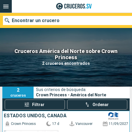
Encontrar un crucero
Cruceros América del Norte sobre Crown
Nuestros destinos
Princess
2 cruceros encontrados
Fecha de salida
Puertos
Compañías
2
Sus criterios de búsqueda:
Buscar
Crown Princess - América del Norte
cruceros
Filtrar
Ordenar
ESTADOS UNIDOS, CANADÁ
Crown Princess
17 d
Vancouver
11/09/2027