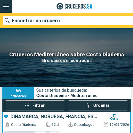
Encontrar un crucero
Nuestros destinos
Cruceros Mediterráneo sobre Costa Diadema
66 cruceros encontrados
Fecha de salida
Puertos
Compañías
66
Sus criterios de búsqueda:
Buscar
Costa Diadema - Mediterráneo
cruceros
Filtrar
Ordenar
DINAMARCA, NORUEGA, FRANCIA, ESPAÑA, ITALIA
Costa Diadema
12 d
Copenhague
12/09/2026