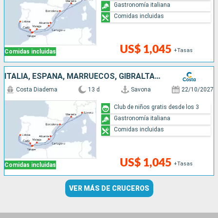
Gastronomía italiana
Comidas incluidas
US$ 1,045
+Tasas
Comidas incluidas
ITALIA, ESPAÑA, MARRUECOS, GIBRALTAR, PORTUGAL, FRANCIA
Costa Diadema
13 d
Savona
22/10/2027
Club de niños gratis desde los 3
Gastronomía italiana
Comidas incluidas
US$ 1,045
+Tasas
Comidas incluidas
VER MÁS DE CRUCEROS