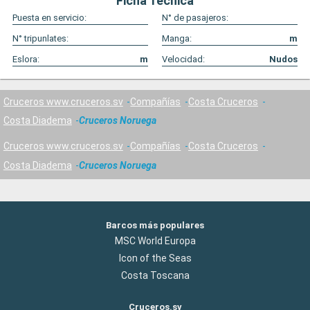
Ficha Técnica
Puesta en servicio:
N° de pasajeros:
N° tripunlates:
Manga:
m
Eslora:
m
Velocidad:
Nudos
Cruceros www.cruceros.sv
Compañías
Costa Cruceros
Costa Diadema
Cruceros Noruega
Cruceros www.cruceros.sv
Compañías
Costa Cruceros
Costa Diadema
Cruceros Noruega
Barcos más populares
MSC World Europa
Icon of the Seas
Costa Toscana
Cruceros.sv