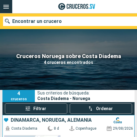
Encontrar un crucero
Nuestros destinos
Cruceros Noruega sobre Costa Diadema
4 cruceros encontrados
Fecha de salida
Puertos
Compañías
4
Sus criterios de búsqueda:
Buscar
Costa Diadema - Noruega
cruceros
Filtrar
Ordenar
DINAMARCA, NORUEGA, ALEMANIA
Costa Diadema
8 d
Copenhague
29/08/2026