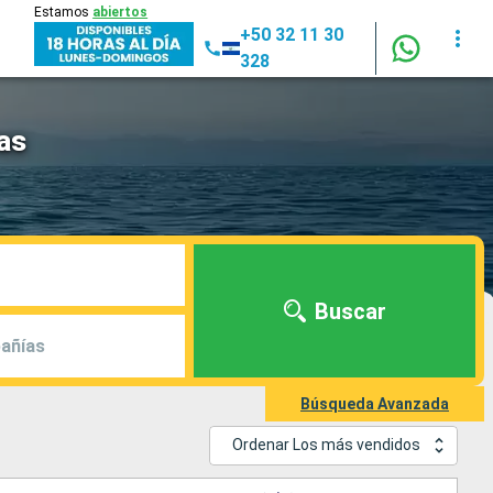
Estamos
abiertos
+50 32 11 30
328
as
Buscar
añías
Búsqueda Avanzada
Ordenar Los más vendidos