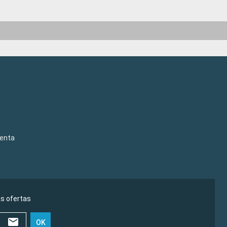
venta
as ofertas
OK