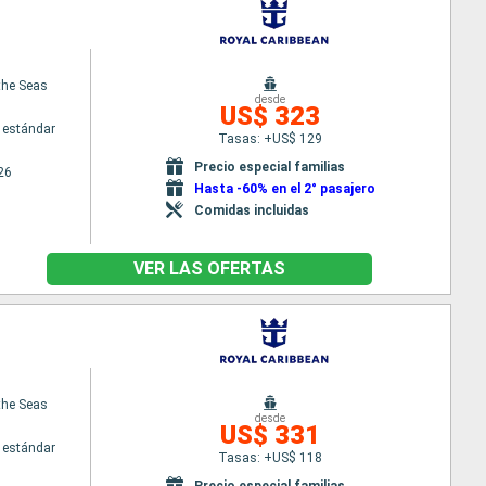
 the Seas
desde
US$ 323
 estándar
Tasas: +US$ 129
Precio especial familias
26
Hasta -60% en el 2° pasajero
Comidas incluidas
VER LAS OFERTAS
 the Seas
desde
US$ 331
 estándar
Tasas: +US$ 118
Precio especial familias