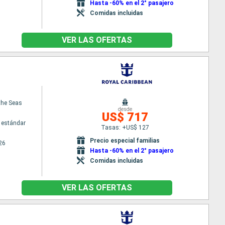
Hasta -60% en el 2° pasajero
Comidas incluidas
VER LAS OFERTAS
 the Seas
desde
US$ 717
 estándar
Tasas: +US$ 127
Precio especial familias
26
Hasta -60% en el 2° pasajero
Comidas incluidas
VER LAS OFERTAS