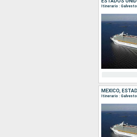
ESTADOS UNID
Itinerario : Galves
MÉXICO, ESTA
Itinerario : Galves