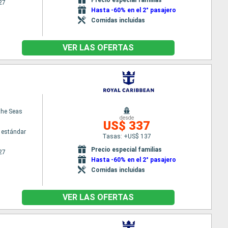
27
Hasta -60% en el 2° pasajero
Comidas incluidas
VER LAS OFERTAS
 the Seas
desde
US$ 337
 estándar
Tasas: +US$ 137
Precio especial familias
27
Hasta -60% en el 2° pasajero
Comidas incluidas
VER LAS OFERTAS