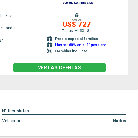
 the Seas
desde
US$ 727
 estándar
Tasas: +US$ 184
Precio especial familias
27
Hasta -60% en el 2° pasajero
Comidas incluidas
VER LAS OFERTAS
N° tripunlates:
Velocidad:
Nudos