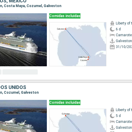
OS, MÉXICO
ton, Costa Maya, Cozumel, Galveston
Comidas incluidas
Liberty of
6 d
Camarote
Galveston
31/10/20
DOS UNIDOS
ton, Cozumel, Galveston
Comidas incluidas
Liberty of
5 d
Camarote
Galveston