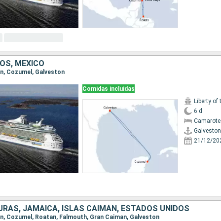
OS, MÉXICO
ton, Cozumel, Galveston
Comidas incluidas
Liberty of
6 d
Camarote
Galveston
21/12/20
URAS, JAMAICA, ISLAS CAIMÁN, ESTADOS UNIDOS
ton, Cozumel, Roatan, Falmouth, Gran Caiman, Galveston