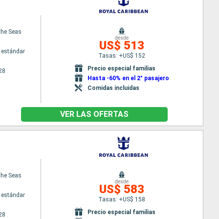
 the Seas
desde
US$ 513
 estándar
Tasas: +US$ 152
Precio especial familias
28
Hasta -60% en el 2° pasajero
Comidas incluidas
VER LAS OFERTAS
 the Seas
desde
US$ 583
 estándar
Tasas: +US$ 158
Precio especial familias
28