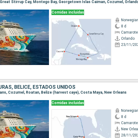
o, Great Stirrup Cay, Montego Bay, Georgetown Islas Caiman, Cozumel, Orland
Comidas incluidas
Norwegia
8 d
Camarote
Orlando
23/11/20
URAS, BELICE, ESTADOS UNIDOS
leans, Cozumel, Roatan, Belize (harvest caye), Costa Maya, New Orleans
Comidas incluidas
Norwegia
8 d
Camarote
New Orle
28/11/20