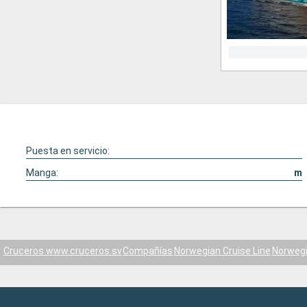
Puesta en servicio:
Manga:
m
Cruceros www.cruceros.sv
Compañías
Norwegian Cruise Line
Norweg