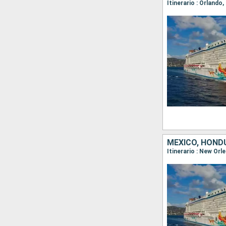
Itinerario : Orland
MÉXICO, HOND
Itinerario : New Or