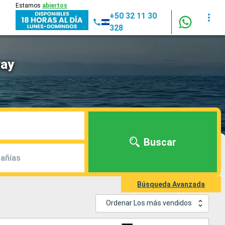
Estamos
abiertos
+50 32 11 30
328
way
Buscar
añías
Búsqueda Avanzada
Ordenar Los más vendidos