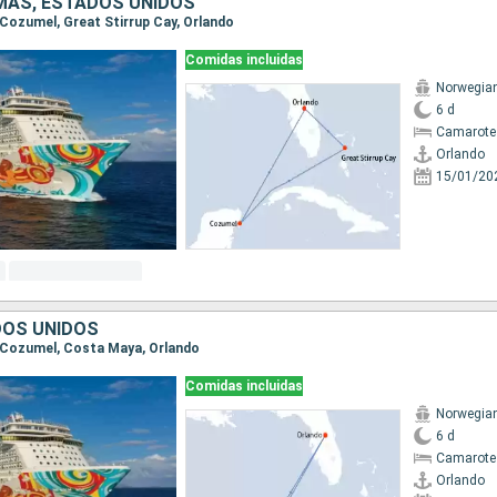
MAS, ESTADOS UNIDOS
, Cozumel, Great Stirrup Cay, Orlando
Comidas incluidas
Norwegia
6 d
Camarote
Orlando
15/01/20
DOS UNIDOS
o, Cozumel, Costa Maya, Orlando
Comidas incluidas
Norwegia
6 d
Camarote
Orlando