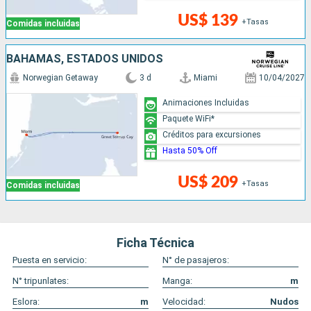
US$ 139
+Tasas
Comidas incluidas
BAHAMAS, ESTADOS UNIDOS
Norwegian Getaway
3 d
Miami
10/04/2027
Animaciones Incluidas
Paquete WiFi*
Créditos para excursiones
Hasta 50% Off
US$ 209
+Tasas
Comidas incluidas
Ficha Técnica
Puesta en servicio:
N° de pasajeros:
N° tripunlates:
Manga:
m
Eslora:
m
Velocidad:
Nudos