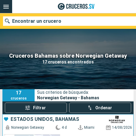
Encontrar un crucero
Nuestros destinos
Cruceros Bahamas sobre Norwegian Getaway
17 cruceros encontrados
Fecha de salida
Puertos
Compañías
17
Sus criterios de búsqueda:
Buscar
Norwegian Getaway - Bahamas
cruceros
Filtrar
Ordenar
ESTADOS UNIDOS, BAHAMAS
Norwegian Getaway
4 d
Miami
14/08/2026