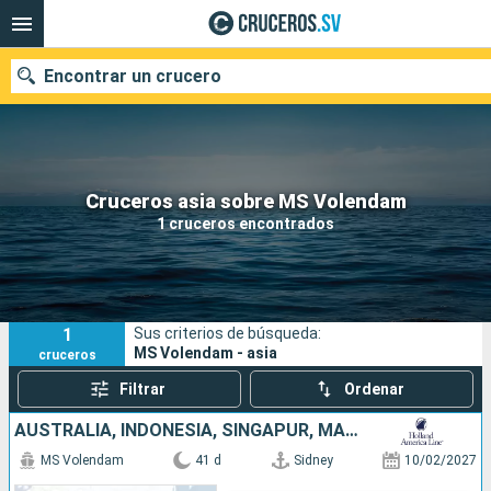
Encontrar un crucero
Nuestros destinos
Cruceros asia sobre MS Volendam
1 cruceros encontrados
Fecha de salida
Puertos
Compañías
1
Sus criterios de búsqueda:
Buscar
MS Volendam - asia
cruceros
Filtrar
Ordenar
AUSTRALIA, INDONESIA, SINGAPUR, MALASIA, TAILANDIA, SRI LANKA, MALDIVAS, MAURICE, FRANCIA, SUDAFRICA
MS Volendam
41 d
Sidney
10/02/2027