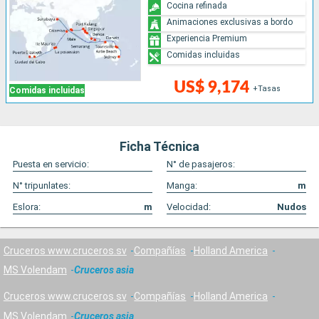
Cocina refinada
Animaciones exclusivas a bordo
Experiencia Premium
Comidas incluidas
US$ 9,174
+Tasas
Comidas incluidas
Ficha Técnica
Puesta en servicio:
N° de pasajeros:
N° tripunlates:
Manga:
m
Eslora:
m
Velocidad:
Nudos
Cruceros www.cruceros.sv
Compañías
Holland America
MS Volendam
Cruceros asia
Cruceros www.cruceros.sv
Compañías
Holland America
MS Volendam
Cruceros asia