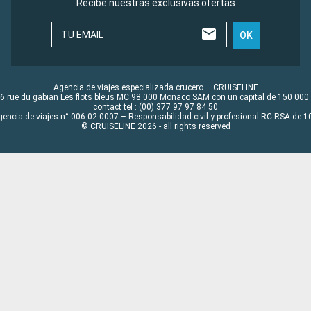
Recibe nuestras exclusivas ofertas
TU EMAIL
OK
Agencia de viajes especializada crucero – CRUISELINE
6 rue du gabian Les flots bleus MC 98 000 Monaco SAM con un capital de 150 000
contact tel : (00) 377 97 97 84 50
gencia de viajes n° 006 02 0007 – Responsabilidad civil y profesional RC RSA de
© CRUISELINE 2026 - all rights reserved