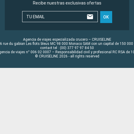
Recibe nuestras exclusivas ofertas
TU EMAIL
OK
Agencia de viajes especializada crucero – CRUISELINE
6 rue du gabian Les flots bleus MC 98 000 Monaco SAM con un capital de 150 000
contact tel : (00) 377 97 97 84 50
gencia de viajes n° 006 02 0007 – Responsabilidad civil y profesional RC RSA de
© CRUISELINE 2026 - all rights reserved