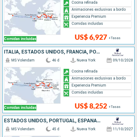
Cocina refinada
Animaciones exclusivas a bordo
Experiencia Premium
Comidas incluidas
US$ 6,927
+Tasas
Comidas incluidas
ITALIA, ESTADOS UNIDOS, FRANCIA, PORTUGAL, ESPAÑA, ISRAEL, TÚNEZ, MALTA, GRECIA, TURQUÍA, EGIPTO
MS Volendam
46 d
Nueva York
09/10/2028
Cocina refinada
Animaciones exclusivas a bordo
Experiencia Premium
Comidas incluidas
US$ 8,252
+Tasas
Comidas incluidas
ESTADOS UNIDOS, PORTUGAL, ESPAÑA, FRANCIA, ITALIA, GRECIA, ISRAEL, EGIPTO, TURQUÍA, MALTA, TÚNEZ, MARRUECOS
MS Volendam
45 d
Nueva York
11/10/2027