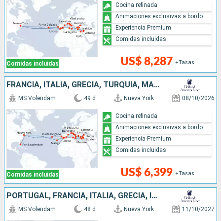
Cocina refinada
Animaciones exclusivas a bordo
Experiencia Premium
Comidas incluidas
US$ 8,287
+Tasas
Comidas incluidas
FRANCIA, ITALIA, GRECIA, TURQUÍA, MALTA, TÚNEZ, ESPAÑA, PORTUGAL, ESTADOS UNIDOS
MS Volendam
49 d
Nueva York
08/10/2026
Cocina refinada
Animaciones exclusivas a bordo
Experiencia Premium
Comidas incluidas
US$ 6,399
+Tasas
Comidas incluidas
PORTUGAL, FRANCIA, ITALIA, GRECIA, ISRAEL, EGIPTO, TURQUÍA, MALTA, TÚNEZ, ESPAÑA, MARRUECOS, ESTADOS UNIDOS
MS Volendam
48 d
Nueva York
11/10/2027