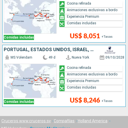
Cocina refinada
Animaciones exclusivas a bordo
Experiencia Premium
Comidas incluidas
US$ 8,051
+Tasas
Comidas incluidas
PORTUGAL, ESTADOS UNIDOS, ISRAEL, ITALIA, TURQUÍA, ESPAÑA, FRANCIA, TÚNEZ, GRECIA, EGIPTO, MALTA
MS Volendam
49 d
Nueva York
09/10/2028
Cocina refinada
Animaciones exclusivas a bordo
Experiencia Premium
Comidas incluidas
US$ 8,246
+Tasas
Comidas incluidas
Cruceros www.cruceros.sv
Compañías
Holland America