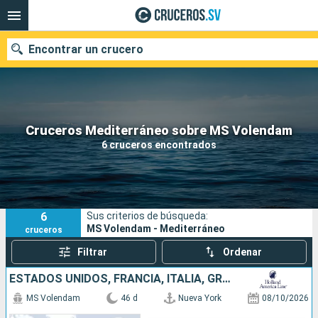
Encontrar un crucero
Nuestros destinos
Cruceros Mediterráneo sobre MS Volendam
6 cruceros encontrados
Fecha de salida
Puertos
Compañías
6
Sus criterios de búsqueda:
Buscar
MS Volendam - Mediterráneo
cruceros
Filtrar
Ordenar
ESTADOS UNIDOS, FRANCIA, ITALIA, GRECIA, TURQUÍA, MALTA, TÚNEZ, ESPAÑA, PORTUGAL
MS Volendam
46 d
Nueva York
08/10/2026