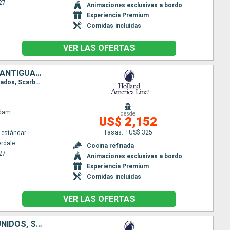
27
Animaciones exclusivas a bordo
Experiencia Premium
Comidas incluidas
VER LAS OFERTAS
BAHAMAS, SAN MARTÍN, BARBADOS, TRINIDAD Y TOBAGO, SANTA LUCIA, ANTIGUA Y BARBUDA, ESTADOS UNIDOS
Itinerario : Fort Lauderdale, Half Moon Cay, Saint Martin (Antilles Néerlandaises), Martinica, Barbados, Scarborough, Santa Lucia, St Kitts, Fort Lauderdale
ndam
desde
US$ 2,152
Tasas: +US$ 325
 estándar
erdale
Cocina refinada
27
Animaciones exclusivas a bordo
Experiencia Premium
Comidas incluidas
VER LAS OFERTAS
BAHAMAS, COLOMBIA, PANAMÁ, COSTA RICA, ISLAS CAIMÁN, ESTADOS UNIDOS, SAN MARTÍN, BARBADOS, TRINIDAD Y TOBAGO, SANTA LUCIA, ANTIGUA Y BARBUDA