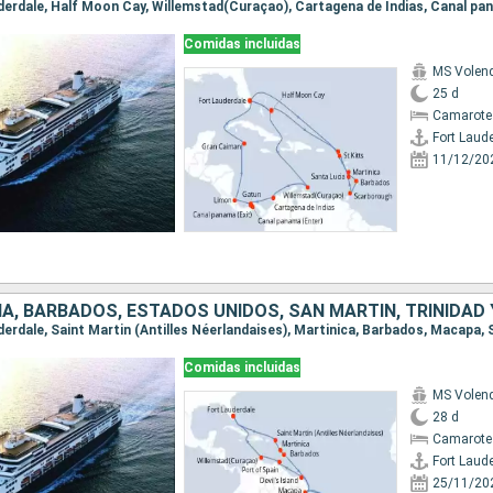
Comidas incluidas
MS Vole
25 d
Camarote
Fort Laud
11/12/20
IA, BARBADOS, ESTADOS UNIDOS, SAN MARTÍN, TRINIDAD
Comidas incluidas
MS Vole
28 d
Camarote
Fort Laud
25/11/20