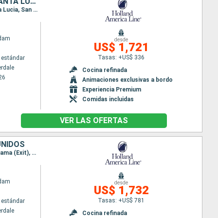
ESTADOS UNIDOS, ARUBA, TRINIDAD Y TOBAGO, GRENADA, BARBADOS, SANTA LUCIA, PUERTO RICO, BAHAMAS
Itinerario : Fort Lauderdale, Key West, Aruba, Charlotteville ( Tobago ) , Grenada, Barbados, Santa Lucia, San Juan, Half Moon Cay, Fort Lauderdale
ndam
desde
US$ 1,721
Tasas: +US$ 336
 estándar
erdale
Cocina refinada
26
Animaciones exclusivas a bordo
Experiencia Premium
Comidas incluidas
VER LAS OFERTAS
UNIDOS
Itinerario : Fort Lauderdale, Half Moon Cay, Willemstad(Curaçao), Cartagena de Indias, Canal panama (Exit), Gatun, Canal panama (Enter), Colón - Panama, Limon, Gran Caiman, Fort Lauderdale
ndam
desde
US$ 1,732
Tasas: +US$ 781
 estándar
erdale
Cocina refinada