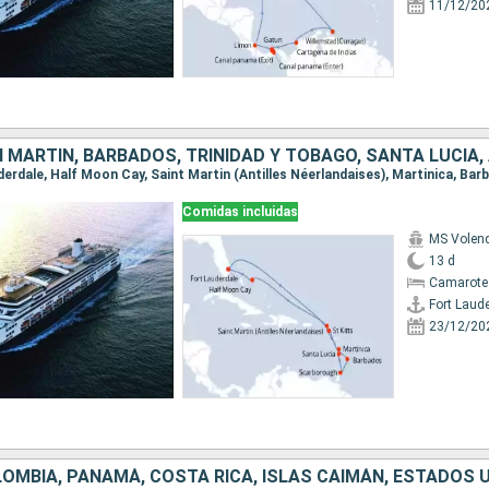
11/12/20
Comidas incluidas
MS Vole
13 d
Camarote
Fort Laud
23/12/20