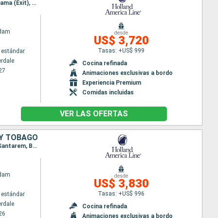
Itinerario : Fort Lauderdale, Half Moon Cay, Willemstad(Curaçao), Cartagena de Indias, Canal panama (Exit), Gatun, Canal panama (Enter), Colón - Panama, Limon, Gran Caiman, Fort Lauderdale, Half Moon Cay, Saint Martin (Antilles Néerlandaises), Martinica, Barbados, Scarborough, Santa Lucia, St Kitts, Fort Lauderdale
ndam
desde
US$ 3,720
Tasas: +US$ 999
 estándar
erdale
Cocina refinada
27
Animaciones exclusivas a bordo
Experiencia Premium
Comidas incluidas
VER LAS OFERTAS
 Y TOBAGO
Itinerario : Fort Lauderdale, Saint Martin (Antilles Néerlandaises), Martinica, Barbados, Macapa, Santarem, Boca da Valeria, Manaus, Parintins, , Devil's Island, Port of Spain, Willemstad(Curaçao), Fort Lauderdale
ndam
desde
US$ 3,830
Tasas: +US$ 996
 estándar
erdale
Cocina refinada
26
Animaciones exclusivas a bordo