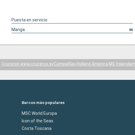
Puesta en servicio:
Manga:
m
Cruceros www.cruceros.sv
Compañías
Holland America
MS Volenda
Barcos más populares
MSC World Europa
Icon of the Seas
Costa Toscana