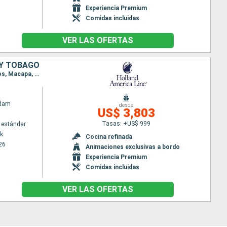
Experiencia Premium
Comidas incluidas
VER LAS OFERTAS
 Y TOBAGO
Itinerario : Nueva York, Fort Lauderdale, Saint Martin (Antilles Néerlandaises), Martinica, Barbados, Macapa, Santarem, Boca da Valeria, Manaus, Parintins, , Devil's Island, Port of Spain, Willemstad(Curaçao), Fort Lauderdale
ndam
desde
US$ 3,803
Tasas: +US$ 999
 estándar
k
Cocina refinada
26
Animaciones exclusivas a bordo
Experiencia Premium
Comidas incluidas
VER LAS OFERTAS