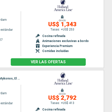
rdam
desde
US$ 1,343
Tasas: +US$ 253
 estándar
Cocina refinada
27
Animaciones exclusivas a bordo
Experiencia Premium
Comidas incluidas
VER LAS OFERTAS
Itinerario : Barcelona, La Valetta, Chania, Santoríni, Kusadasi, El Pireo Atenas, Alejandria, Rodas, Mykonos, El Pireo Atenas
rdam
desde
US$ 2,792
Tasas: +US$ 413
 estándar
Cocina refinada