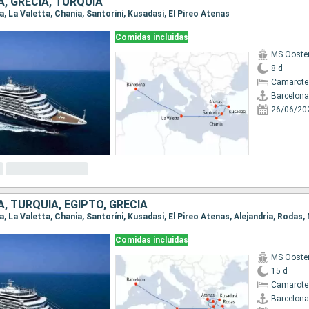
, GRECIA, TURQUÍA
na, La Valetta, Chania, Santoríni, Kusadasi, El Pireo Atenas
Comidas incluidas
MS Ooste
8 d
Camarote
Barcelona
26/06/20
, TURQUÍA, EGIPTO, GRECIA
Comidas incluidas
MS Ooste
15 d
Camarote
Barcelona