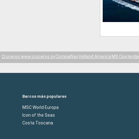
Cruceros www.cruceros.sv
Compañías
Holland America
MS Oosterd
Barcos más populares
MSC World Europa
Icon of the Seas
Costa Toscana