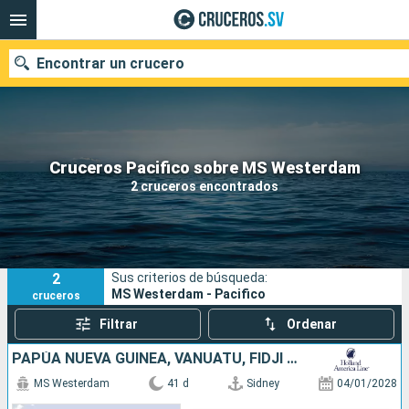
Encontrar un crucero
Nuestros destinos
Cruceros Pacifico sobre MS Westerdam
2 cruceros encontrados
Fecha de salida
Puertos
Compañías
2
Sus criterios de búsqueda:
Buscar
MS Westerdam - Pacifico
cruceros
Filtrar
Ordenar
PAPÚA NUEVA GUINEA, VANUATU, FIDJI (ISLAS), TONGA, NUEVA ZELANDA, AUSTRALIA
MS Westerdam
41 d
Sidney
04/01/2028