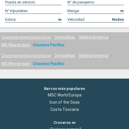
Puesta en servicio:
N° de pasajeros:
N° tripunlates:
Manga:
m
Eslora:
m
Velocidad:
Nudos
Cruceros www.cruceros.sv
Compañías
Holland America
MS Westerdam
Cruceros Pacifico
Cruceros www.cruceros.sv
Compañías
Holland America
MS Westerdam
Cruceros Pacifico
Barcos más populares
MSC World Europa
Icon of the Seas
Costa Toscana
Cruceros.sv