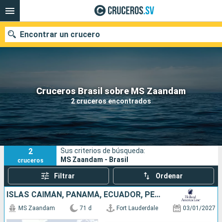
Encontrar un crucero
Nuestros destinos
Cruceros Brasil sobre MS Zaandam
2 cruceros encontrados
Fecha de salida
Puertos
Compañías
2
Sus criterios de búsqueda:
Buscar
MS Zaandam - Brasil
cruceros
Filtrar
Ordenar
ISLAS CAIMÁN, PANAMÁ, ECUADOR, PERÚ, CHILE, ARGENTINA, ISLAS MALVINAS, URUGUAY, BRASIL, FRANCIA, BARBADOS, SANTA LUCIA, ANTIGUA Y BARBUDA, PUERTO RICO, ESTADOS UNIDOS
MS Zaandam
71 d
Fort Lauderdale
03/01/2027