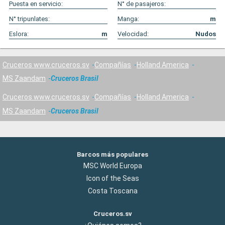
Puesta en servicio:
N° de pasajeros:
N° tripunlates:
Manga:
m
Eslora:
m
Velocidad:
Nudos
Cruceros www.cruceros.sv
Compañías
Holland America
MS Zaandam
Cruceros Brasil
Cruceros www.cruceros.sv
Compañías
Holland America
MS Zaandam
Cruceros Brasil
Barcos más populares
MSC World Europa
Icon of the Seas
Costa Toscana
Cruceros.sv