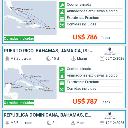
Cocina refinada
Animaciones exclusivas a bordo
Experiencia Premium
Comidas incluidas
US$ 786
+Tasas
Comidas incluidas
PUERTO RICO, BAHAMAS, JAMAICA, ISLAS CAIMÁN, MÉXICO, ESTADOS UNIDOS
MS Zuiderdam
15 d
Miami
05/12/2026
Cocina refinada
Animaciones exclusivas a bordo
Experiencia Premium
Comidas incluidas
US$ 787
+Tasas
Comidas incluidas
REPÚBLICA DOMINICANA, BAHAMAS, ESTADOS UNIDOS
MS Zuiderdam
8 d
Miami
19/12/2026