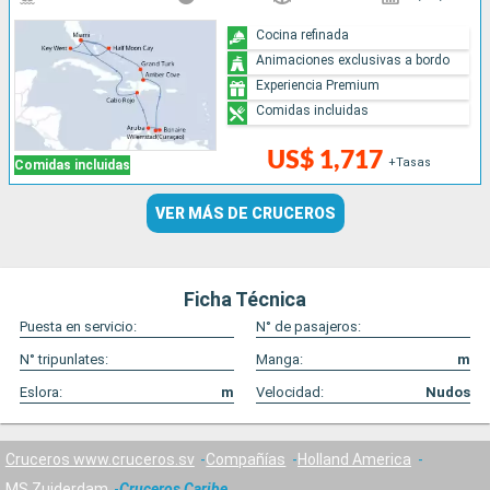
Cocina refinada
Animaciones exclusivas a bordo
Experiencia Premium
Comidas incluidas
US$ 1,717
+Tasas
Comidas incluidas
VER MÁS DE CRUCEROS
Ficha Técnica
Puesta en servicio:
N° de pasajeros:
N° tripunlates:
Manga:
m
Eslora:
m
Velocidad:
Nudos
Cruceros www.cruceros.sv
Compañías
Holland America
MS Zuiderdam
Cruceros Caribe