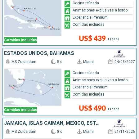
Cocina refinada
Animaciones exclusivas a bordo
Experiencia Premium
Comidas incluidas
US$ 439
+Tasas
Comidas incluidas
ESTADOS UNIDOS, BAHAMAS
MS Zuiderdam
5 d
Miami
24/03/2027
Cocina refinada
Animaciones exclusivas a bordo
Experiencia Premium
Comidas incluidas
US$ 490
+Tasas
Comidas incluidas
JAMAICA, ISLAS CAIMÁN, MÉXICO, ESTADOS UNIDOS
MS Zuiderdam
8 d
Miami
21/11/2026