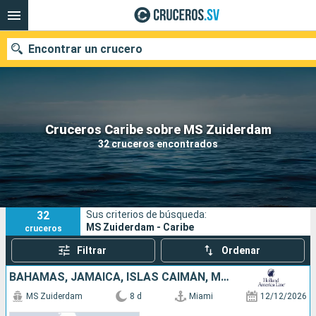
Encontrar un crucero
Nuestros destinos
Cruceros Caribe sobre MS Zuiderdam
32 cruceros encontrados
Fecha de salida
Puertos
Compañías
32
Sus criterios de búsqueda:
Buscar
MS Zuiderdam - Caribe
cruceros
Filtrar
Ordenar
BAHAMAS, JAMAICA, ISLAS CAIMÁN, MÉXICO, ESTADOS UNIDOS
MS Zuiderdam
8 d
Miami
12/12/2026