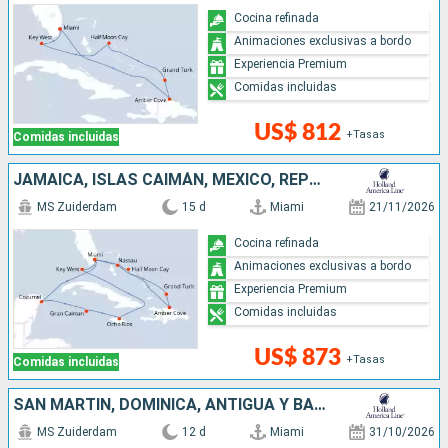
Cocina refinada
Animaciones exclusivas a bordo
Experiencia Premium
Comidas incluidas
US$ 812
+Tasas
Comidas incluidas
JAMAICA, ISLAS CAIMÁN, MÉXICO, REPÚBLICA DOMINICANA, BAHAMAS, ESTADOS UNIDOS
MS Zuiderdam
15 d
Miami
21/11/2026
Cocina refinada
Animaciones exclusivas a bordo
Experiencia Premium
Comidas incluidas
US$ 873
+Tasas
Comidas incluidas
SAN MARTÍN, DOMINICA, ANTIGUA Y BARBUDA, BAHAMAS, ESTADOS UNIDOS
MS Zuiderdam
12 d
Miami
31/10/2026