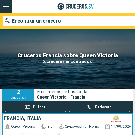
Encontrar un crucero
Nuestros destinos
Cruceros Francia sobre Queen Victoria
2 cruceros encontrados
Fecha de salida
Puertos
Compañías
2
Sus criterios de búsqueda:
Buscar
Queen Victoria - Francia
cruceros
Filtrar
Ordenar
FRANCIA, ITALIA
Queen Victoria
8 d
Civitavecchia - Roma
14/09/2026