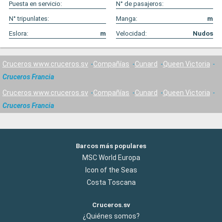
Puesta en servicio:
N° de pasajeros:
N° tripunlates:
Manga:
m
Eslora:
m
Velocidad:
Nudos
Cruceros www.cruceros.sv
Compañías
Cunard
Queen Victoria
Cruceros Francia
Cruceros www.cruceros.sv
Compañías
Cunard
Queen Victoria
Cruceros Francia
Barcos más populares
MSC World Europa
Icon of the Seas
Costa Toscana
Cruceros.sv
¿Quiénes somos?