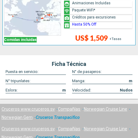
Animaciones Incluidas
Paquete WiFi*
Créditos para excursiones
Hasta 50% Off
US$ 1,509
+Tasas
Comidas incluidas
Ficha Técnica
Puesta en servicio:
N° de pasajeros:
N° tripunlates:
Manga:
m
Eslora:
m
Velocidad:
Nudos
Cruceros www.cruceros.sv
Compañías
Norwegian Cruise Line
Norwegian Gem
Cruceros Transpacifico
Cruceros www.cruceros.sv
Compañías
Norwegian Cruise Line
Norwegian Gem
Cruceros Transpacifico