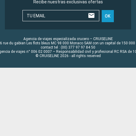
Recibe nuestras exclusivas ofertas
TU EMAIL
OK
Agencia de viajes especializada crucero – CRUISELINE
6 rue du gabian Les flots bleus MC 98 000 Monaco SAM con un capital de 150 000
contact tel : (00) 377 97 97 84 50
gencia de viajes n° 006 02 0007 – Responsabilidad civil y profesional RC RSA de
© CRUISELINE 2026 - all rights reserved