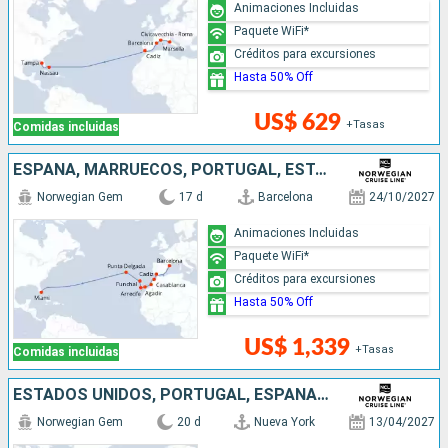
Animaciones Incluidas
Paquete WiFi*
Créditos para excursiones
Hasta 50% Off
US$ 629
+Tasas
Comidas incluidas
ESPAÑA, MARRUECOS, PORTUGAL, ESTADOS UNIDOS
Norwegian Gem
17 d
Barcelona
24/10/2027
Animaciones Incluidas
Paquete WiFi*
Créditos para excursiones
Hasta 50% Off
US$ 1,339
+Tasas
Comidas incluidas
ESTADOS UNIDOS, PORTUGAL, ESPAÑA, FRANCIA, ITALIA, CROACIA
Norwegian Gem
20 d
Nueva York
13/04/2027