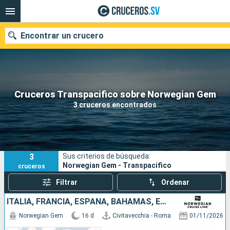
Encontrar un crucero
Nuestros destinos
Cruceros Transpacifico sobre Norwegian Gem
3 cruceros encontrados
Fecha de salida
Puertos
Compañías
3
Sus criterios de búsqueda:
Buscar
Norwegian Gem - Transpacifico
cruceros
Filtrar
Ordenar
ITALIA, FRANCIA, ESPAÑA, BAHAMAS, ESTADOS UNIDOS
Norwegian Gem
16 d
Civitavecchia - Roma
01/11/2026