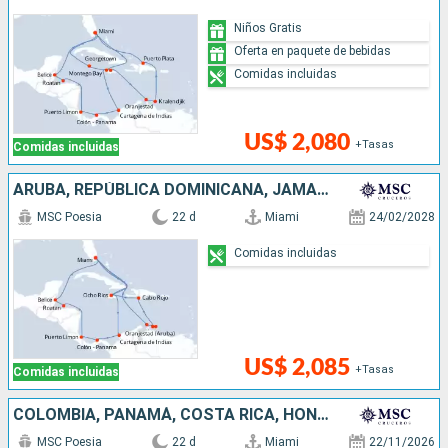
Niños Gratis
Oferta en paquete de bebidas
Comidas incluidas
US$ 2,080
+Tasas
Comidas incluidas
ARUBA, REPÚBLICA DOMINICANA, JAMAICA, COLOMBIA, PANAMÁ, COSTA RICA, HONDURAS, BELICE, ESTADOS UNIDOS
MSC Poesia
22 d
Miami
24/02/2028
Comidas incluidas
US$ 2,085
+Tasas
Comidas incluidas
COLOMBIA, PANAMÁ, COSTA RICA, HONDURAS, BELICE, ESTADOS UNIDOS, ARUBA, REPÚBLICA DOMINICANA, JAMAICA, ISLAS CAIMÁN
MSC Poesia
22 d
Miami
22/11/2026