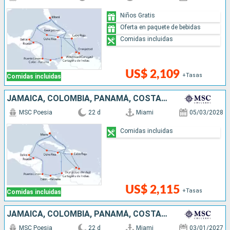
Niños Gratis
Oferta en paquete de bebidas
Comidas incluidas
US$ 2,109
+Tasas
Comidas incluidas
JAMAICA, COLOMBIA, PANAMÁ, COSTA RICA, HONDURAS, BELICE, ESTADOS UNIDOS, ARUBA, REPÚBLICA DOMINICANA, ISLAS CAIMÁN
MSC Poesia
22 d
Miami
05/03/2028
Comidas incluidas
US$ 2,115
+Tasas
Comidas incluidas
JAMAICA, COLOMBIA, PANAMÁ, COSTA RICA, HONDURAS, BELICE, ESTADOS UNIDOS, ARUBA, ISLAS CAIMÁN, MÉXICO
MSC Poesia
22 d
Miami
03/01/2027