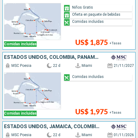
Niños Gratis
Oferta en paquete de bebidas
Comidas incluidas
US$ 1,875
+Tasas
Comidas incluidas
ESTADOS UNIDOS, COLOMBIA, PANAMÁ, COSTA RICA, HONDURAS, BELICE, ARUBA, REPÚBLICA DOMINICANA, JAMAICA
MSC Poesia
22 d
Miami
21/11/2027
Comidas incluidas
US$ 1,975
+Tasas
Comidas incluidas
ESTADOS UNIDOS, JAMAICA, COLOMBIA, PANAMÁ, COSTA RICA, HONDURAS, BELICE, SAN MARTÍN, ANTIGUA Y BARBUDA, PUERTO RICO, REPÚBLICA DOMINICANA
MSC Poesia
22 d
Miami
01/11/2026