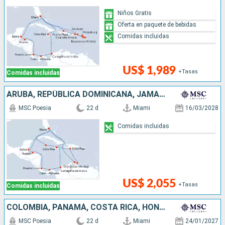
Niños Gratis
Oferta en paquete de bebidas
Comidas incluidas
US$ 1,989
+Tasas
Comidas incluidas
ARUBA, REPÚBLICA DOMINICANA, JAMAICA, ISLAS CAIMÁN, COLOMBIA, PANAMÁ, COSTA RICA, HONDURAS, BELICE, ESTADOS UNIDOS
MSC Poesia
22 d
Miami
16/03/2028
Comidas incluidas
US$ 2,055
+Tasas
Comidas incluidas
COLOMBIA, PANAMÁ, COSTA RICA, HONDURAS, BELICE, ESTADOS UNIDOS, ISLAS CAIMÁN, JAMAICA, ARUBA, REPÚBLICA DOMINICANA
MSC Poesia
22 d
Miami
24/01/2027