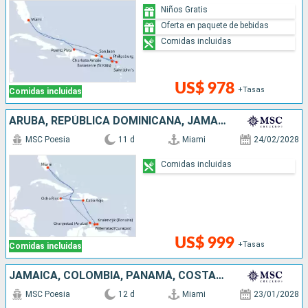
Niños Gratis
Oferta en paquete de bebidas
Comidas incluidas
US$ 978
+Tasas
Comidas incluidas
ARUBA, REPÚBLICA DOMINICANA, JAMAICA, ESTADOS UNIDOS
MSC Poesia
11 d
Miami
24/02/2028
Comidas incluidas
US$ 999
+Tasas
Comidas incluidas
JAMAICA, COLOMBIA, PANAMÁ, COSTA RICA, HONDURAS, BELICE, ESTADOS UNIDOS
MSC Poesia
12 d
Miami
23/01/2028