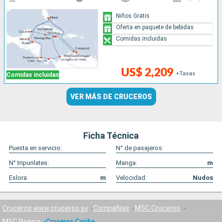
Niños Gratis
Oferta en paquete de bebidas
Comidas incluidas
US$ 2,209
+Tasas
Comidas incluidas
VER MÁS DE CRUCEROS
Ficha Técnica
Puesta en servicio:
N° de pasajeros:
N° tripunlates:
Manga:
m
Eslora:
m
Velocidad:
Nudos
Cruceros www.cruceros.sv
Compañías
MSC Cruceros
MSC Poesia
Cruceros Caribe