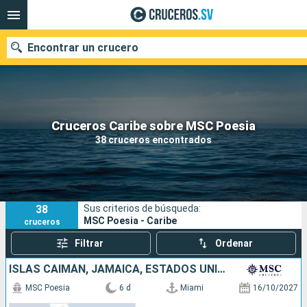
Encontrar un crucero
Nuestros destinos
Cruceros Caribe sobre MSC Poesia
38 cruceros encontrados
Fecha de salida
Puertos
Compañías
38
Sus criterios de búsqueda:
Buscar
MSC Poesia - Caribe
cruceros
Filtrar
Ordenar
ISLAS CAIMÁN, JAMAICA, ESTADOS UNIDOS
MSC Poesia
6 d
Miami
16/10/2027