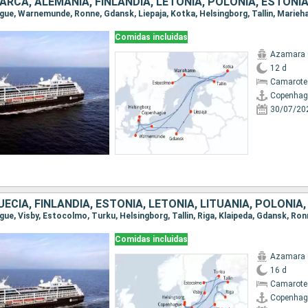
ARCA, ALEMANIA, FINLANDIA, LETONIA, POLONIA, ESTONI
Comidas incluidas
Azamara 
12 d
Camarote
Copenhag
30/07/20
Comidas incluidas
Azamara 
16 d
Camarote
Copenhag