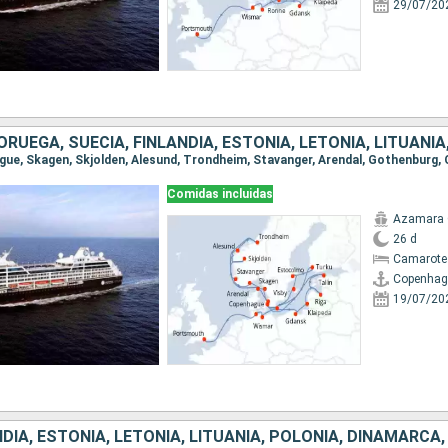
29/07/20
Comidas incluidas
Azamara 
26 d
Camarote
Copenhag
19/07/20