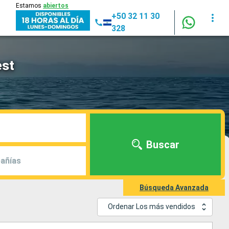
Estamos
abiertos
+50 32 11 30
328
est
Buscar
añías
Búsqueda Avanzada
Ordenar Los más vendidos