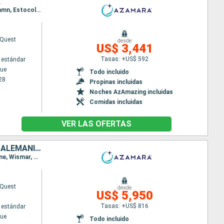
A
Itinerario : Copenhague, Warnemunde, Ronne, Gdansk, Liepaja, Kotka, Helsingborg, Tallin, Mariehamn, Estocolmo
Quest
desde
US$ 3,441
Tasas: +US$ 592
 estándar
ue
Todo incluido
28
Propinas incluidas
Noches AzAmazing incluidas
Comidas incluidas
VER LAS OFERTAS
DINAMARCA, SUECIA, FINLANDIA, ESTONIA, LETONIA, LITUANIA, POLONIA, ALEMANIA, REINO UNIDO
Itinerario : Copenhague, Visby, Estocolmo, Turku, Helsingborg, Tallin, Riga, Klaipeda, Gdansk, Ronne, Wismar, Canal de Kiel, Portsmouth
Quest
desde
US$ 5,950
Tasas: +US$ 816
 estándar
ue
Todo incluido