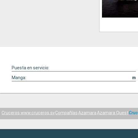
Puesta en servicio:
Manga:
m
Cruceros www.cruceros.sv
Compañías
Azamara
Azamara Quest
Cruc