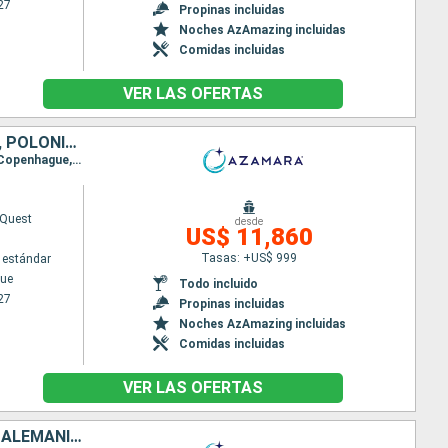
27
Propinas incluidas
Noches AzAmazing incluidas
Comidas incluidas
VER LAS OFERTAS
DINAMARCA, NORUEGA, SUECIA, FINLANDIA, ESTONIA, LETONIA, LITUANIA, POLONIA, ALEMANIA, REINO UNIDO
Itinerario : Copenhague, Skagen, Skjolden, Alesund, Trondheim, Stavanger, Arendal, Gothenburg, Copenhague, Visby, Estocolmo, Turku, Helsingborg, Tallin, Riga, Klaipeda, Gdansk, Ronne, Wismar, Canal de Kiel, Portsmouth
Quest
desde
US$ 11,860
Tasas: +US$ 999
 estándar
ue
Todo incluido
27
Propinas incluidas
Noches AzAmazing incluidas
Comidas incluidas
VER LAS OFERTAS
SUECIA, FINLANDIA, ESTONIA, LETONIA, LITUANIA, POLONIA, DINAMARCA, ALEMANIA, REINO UNIDO, IRLANDA, FÉROES (ISLAS), ISLANDIA, GROENLANDIA, CANADÁ, ESTADOS UNIDOS