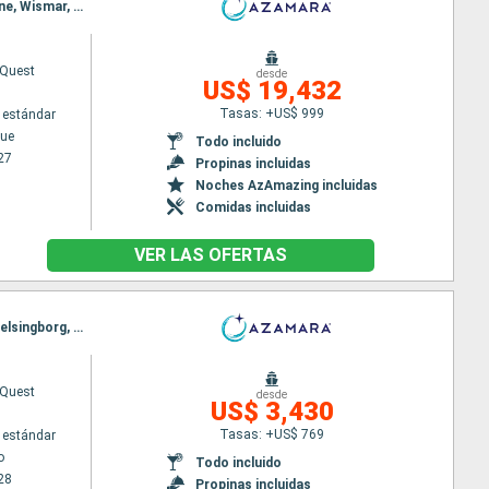
Itinerario : Copenhague, Visby, Estocolmo, Turku, Helsingborg, Tallin, Riga, Klaipeda, Gdansk, Ronne, Wismar, Canal de Kiel, Portsmouth, Falmouth, Dublin, Belfast, Torshaven - Islas Feroe, Runavik, Eskifjordur, Husavik, Akureyri, Isafjordhur, Reykjanes, Reykjavik, Prins Christian Sund, Nanortalik, Qaqortoq, Nuuk, Saint John, Halifax, Lunenbourg, Portland (Maine), Boston, Canale del capo cod, Newport, Nueva York
Quest
desde
US$ 19,432
Tasas: +US$ 999
 estándar
ue
Todo incluido
27
Propinas incluidas
Noches AzAmazing incluidas
Comidas incluidas
VER LAS OFERTAS
Itinerario : Estocolmo, Helsingborg, Tallin, Riga, Klaipeda, Gdansk, Karlskrona, Ronne, Szczecin, Helsingborg, Copenhague
Quest
desde
US$ 3,430
Tasas: +US$ 769
 estándar
o
Todo incluido
28
Propinas incluidas