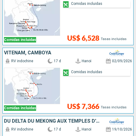
Comidas incluidas
US$ 6,528
Tasas incluidas
Comidas incluidas
VITENAM, CAMBOYA
RV indochine
17 d
Hanoï
02/09/2026
Comidas incluidas
US$ 7,366
Tasas incluidas
Comidas incluidas
DU DELTA DU MÉKONG AUX TEMPLES D'ANGKOR, LES VILLES IMPÉRIALES, HANOÏ ET LA BAIE D'ALONG (FORMULE PORT/PORT)
RV indochine
17 d
Hanoï
19/10/2026