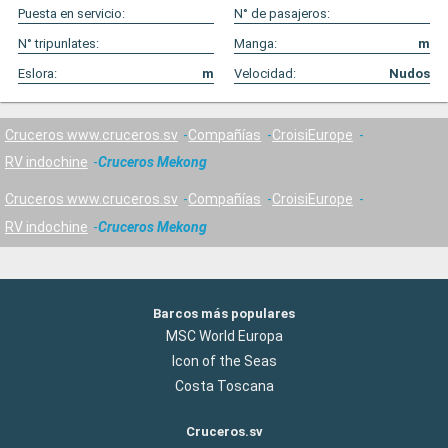
Puesta en servicio:
N° de pasajeros:
N° tripunlates:
Manga:
m
Eslora:
m
Velocidad:
Nudos
Cruceros www.cruceros.sv
Compañías
CroisiEurope
RV indochine
Cruceros Mekong
Cruceros www.cruceros.sv
Compañías
CroisiEurope
RV indochine
Cruceros Mekong
Barcos más populares
MSC World Europa
Icon of the Seas
Costa Toscana
Cruceros.sv