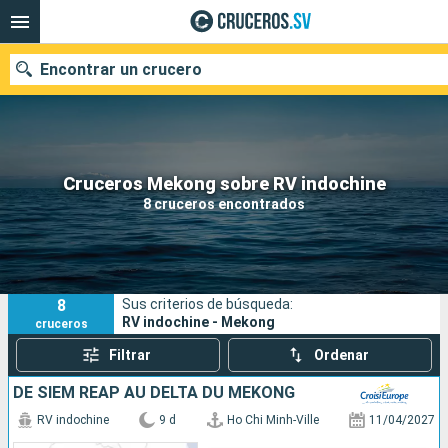
Encontrar un crucero
Nuestros destinos
Cruceros Mekong sobre RV indochine
8 cruceros encontrados
Fecha de salida
Puertos
Compañías
8
Sus criterios de búsqueda:
Buscar
RV indochine - Mekong
cruceros
Filtrar
Ordenar
DE SIEM REAP AU DELTA DU MÉKONG
RV indochine
9 d
Ho Chi Minh-Ville
11/04/2027