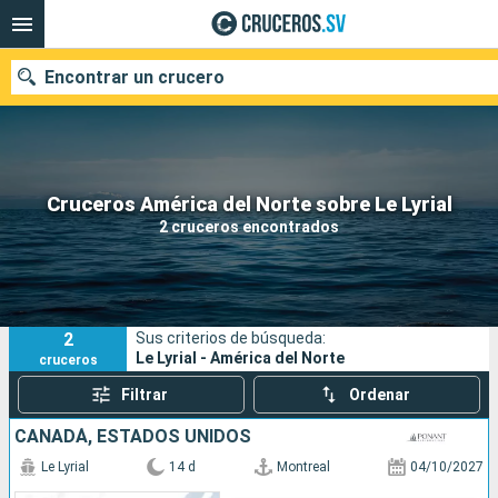
Encontrar un crucero
Nuestros destinos
Cruceros América del Norte sobre Le Lyrial
2 cruceros encontrados
Fecha de salida
Puertos
Compañías
2
Sus criterios de búsqueda:
Buscar
Le Lyrial - América del Norte
cruceros
Filtrar
Ordenar
CANADÁ, ESTADOS UNIDOS
Le Lyrial
14 d
Montreal
04/10/2027