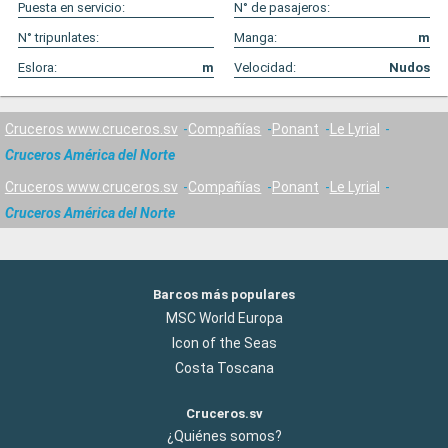
Puesta en servicio:
N° de pasajeros:
N° tripunlates:
Manga:
m
Eslora:
m
Velocidad:
Nudos
Cruceros www.cruceros.sv
Compañías
Ponant
Le Lyrial
Cruceros América del Norte
Cruceros www.cruceros.sv
Compañías
Ponant
Le Lyrial
Cruceros América del Norte
Barcos más populares
MSC World Europa
Icon of the Seas
Costa Toscana
Cruceros.sv
¿Quiénes somos?