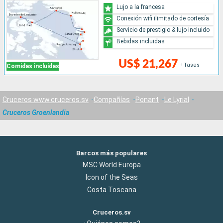
Lujo a la francesa
Conexión wifi ilimitado de cortesía
Servicio de prestigio & lujo incluido
Bebidas incluidas
US$ 21,267
+Tasas
Comidas incluidas
Cruceros www.cruceros.sv
Compañías
Ponant
Le Lyrial
Cruceros Groenlandia
Barcos más populares
MSC World Europa
Icon of the Seas
Costa Toscana
Cruceros.sv