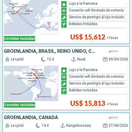
Lujo a la francesa
Conexión wifi ilimitado de cortesía
Servicio de prestigio & lujo incluido
Bebidas incluidas
US$ 15,612
+Tasas
Comidas incluidas
GROENLANDIA, BRASIL, REINO UNIDO, CANADÁ
Le Lyrial
15 d
Nuuk
09/09/2026
Lujo a la francesa
Conexión wifi ilimitado de cortesía
Servicio de prestigio & lujo incluido
Bebidas incluidas
US$ 15,813
+Tasas
Comidas incluidas
GROENLANDIA, CANADÁ
Le Lyrial
14 d
Kangerlussuaq
27/08/2026