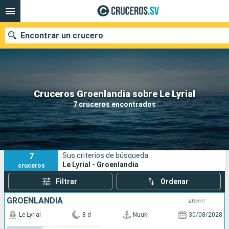
Encontrar un crucero
Nuestros destinos
Cruceros Groenlandia sobre Le Lyrial
7 cruceros encontrados
Fecha de salida
Puertos
Compañías
7
Sus criterios de búsqueda:
Buscar
Le Lyrial - Groenlandia
cruceros
Filtrar
Ordenar
GROENLANDIA
Le Lyrial
8 d
Nuuk
30/08/2028