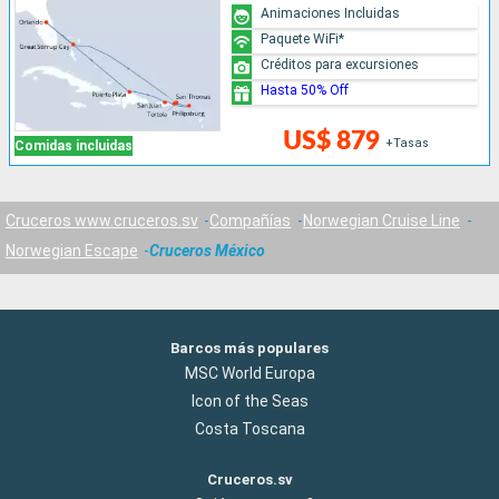
Animaciones Incluidas
Paquete WiFi*
Créditos para excursiones
Hasta 50% Off
US$ 879
+Tasas
Comidas incluidas
Cruceros www.cruceros.sv
Compañías
Norwegian Cruise Line
Norwegian Escape
Cruceros México
Barcos más populares
MSC World Europa
Icon of the Seas
Costa Toscana
Cruceros.sv