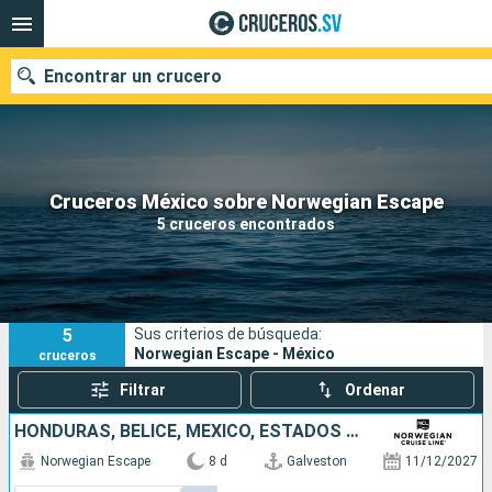
Encontrar un crucero
Nuestros destinos
Cruceros México sobre Norwegian Escape
5 cruceros encontrados
Fecha de salida
Puertos
Compañías
5
Sus criterios de búsqueda:
Buscar
Norwegian Escape - México
cruceros
Filtrar
Ordenar
HONDURAS, BELICE, MÉXICO, ESTADOS UNIDOS
Norwegian Escape
8 d
Galveston
11/12/2027