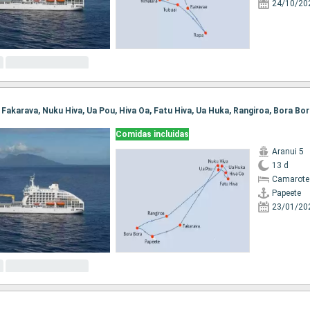
24/10/20
, Fakarava, Nuku Hiva, Ua Pou, Hiva Oa, Fatu Hiva, Ua Huka, Rangiroa, Bora Bo
Comidas incluidas
Aranui 5
13 d
Camarote
Papeete
23/01/20