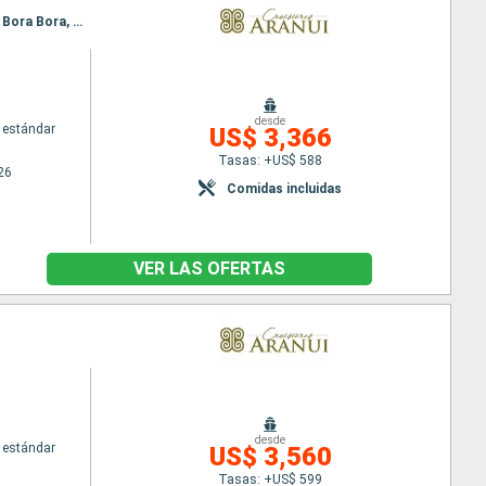
Itinerario : Papeete, Fakarava, Nuku Hiva, Ua Pou, Ua Huka, Tahuata, Hiva Oa, Fatu Hiva, Rangiroa, Bora Bora, Papeete
desde
 estándar
US$ 3,366
Tasas: +US$ 588
26
Comidas incluidas
VER LAS OFERTAS
desde
 estándar
US$ 3,560
Tasas: +US$ 599