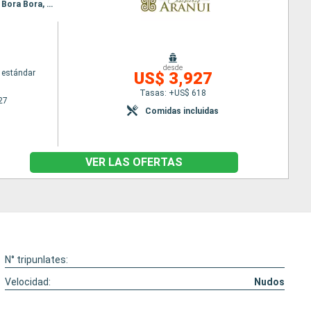
Itinerario : Papeete, Fakarava, Nuku Hiva, Ua Pou, Hiva Oa, Tahuata, Fatu Hiva, Ua Huka, Rangiroa, Bora Bora, Papeete
desde
 estándar
US$ 3,927
Tasas: +US$ 618
27
Comidas incluidas
VER LAS OFERTAS
N° tripunlates:
Velocidad:
Nudos