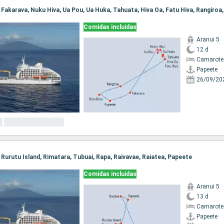
Comidas incluidas
Aranui 5
12 d
Camarote
Papeete
26/09/20
, Rurutu Island, Rimatara, Tubuai, Rapa, Raivavae, Raiatea, Papeete
Comidas incluidas
Aranui 5
13 d
Camarote
Papeete