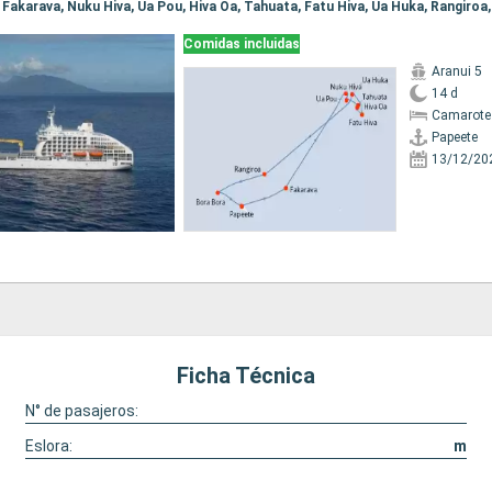
Comidas incluidas
Aranui 5
14 d
Camarote
Papeete
13/12/20
Ficha Técnica
N° de pasajeros:
Eslora:
m