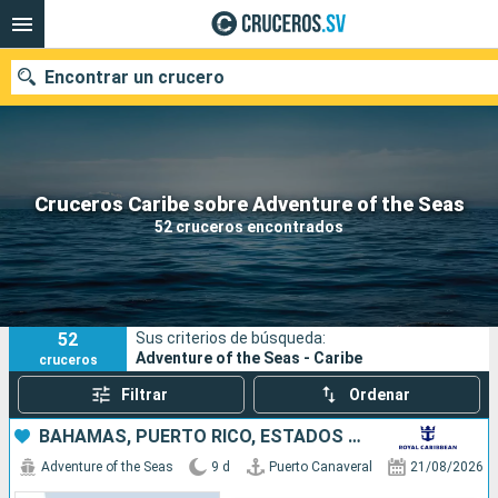
Encontrar un crucero
Nuestros destinos
Cruceros Caribe sobre Adventure of the Seas
52 cruceros encontrados
Fecha de salida
Puertos
Compañías
52
Sus criterios de búsqueda:
Buscar
Adventure of the Seas - Caribe
cruceros
Filtrar
Ordenar
BAHAMAS, PUERTO RICO, ESTADOS UNIDOS
Adventure of the Seas
9 d
Puerto Canaveral
21/08/2026