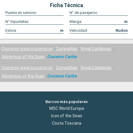
Ficha Técnica
Puesta en servicio:
N° de pasajeros:
N° tripunlates:
Manga:
m
Eslora:
m
Velocidad:
Nudos
Cruceros www.cruceros.sv
Compañías
Royal Caribbean
Adventure of the Seas
Cruceros Caribe
Cruceros www.cruceros.sv
Compañías
Royal Caribbean
Adventure of the Seas
Cruceros Caribe
Barcos más populares
MSC World Europa
Icon of the Seas
Costa Toscana