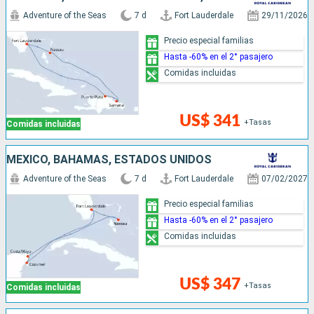
Adventure of the Seas
7 d
Fort Lauderdale
29/11/2026
Precio especial familias
Hasta -60% en el 2° pasajero
Comidas incluidas
US$ 341
+Tasas
Comidas incluidas
MÉXICO, BAHAMAS, ESTADOS UNIDOS
Adventure of the Seas
7 d
Fort Lauderdale
07/02/2027
Precio especial familias
Hasta -60% en el 2° pasajero
Comidas incluidas
US$ 347
+Tasas
Comidas incluidas