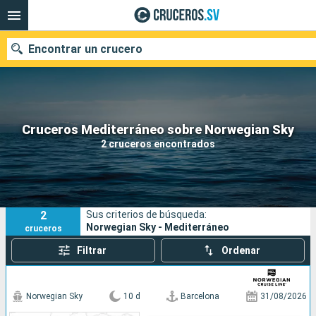
Encontrar un crucero
Nuestros destinos
Cruceros Mediterráneo sobre Norwegian Sky
2 cruceros encontrados
Fecha de salida
Puertos
Compañías
2
Sus criterios de búsqueda:
Buscar
Norwegian Sky - Mediterráneo
cruceros
Filtrar
Ordenar
Norwegian Sky
10 d
Barcelona
31/08/2026