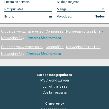
Puesta en servicio:
N° de pasajeros:
N° tripunlates:
Manga:
m
Eslora:
m
Velocidad:
Nudos
Cruceros www.cruceros.sv
Compañías
Norwegian Cruise Line
Norwegian Sky
Cruceros Mediterráneo
Cruceros www.cruceros.sv
Compañías
Norwegian Cruise Line
Norwegian Sky
Cruceros Mediterráneo
Barcos más populares
MSC World Europa
Icon of the Seas
Costa Toscana
Cruceros.sv