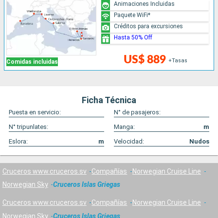
Animaciones Incluidas
Paquete WiFi*
Créditos para excursiones
Hasta 50% Off
US$ 889
+Tasas
Comidas incluidas
Ficha Técnica
Puesta en servicio:
N° de pasajeros:
N° tripunlates:
Manga:
m
Eslora:
m
Velocidad:
Nudos
Cruceros www.cruceros.sv
Compañías
Norwegian Cruise Line
Norwegian Sky
Cruceros Islas Griegas
Cruceros www.cruceros.sv
Compañías
Norwegian Cruise Line
Norwegian Sky
Cruceros Islas Griegas