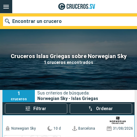
Encontrar un crucero
Nuestros destinos
Cruceros Islas Griegas sobre Norwegian Sky
1 cruceros encontrados
Fecha de salida
Puertos
Compañías
1
Sus criterios de búsqueda:
Buscar
Norwegian Sky - Islas Griegas
cruceros
Filtrar
Ordenar
Norwegian Sky
10 d
Barcelona
31/08/2026