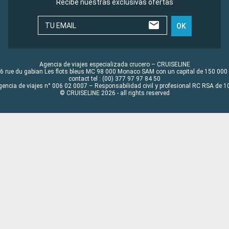
Recibe nuestras exclusivas ofertas
TU EMAIL
OK
Agencia de viajes especializada crucero – CRUISELINE
6 rue du gabian Les flots bleus MC 98 000 Monaco SAM con un capital de 150 000
contact tel : (00) 377 97 97 84 50
gencia de viajes n° 006 02 0007 – Responsabilidad civil y profesional RC RSA de
© CRUISELINE 2026 - all rights reserved