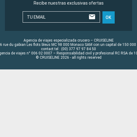
Recibe nuestras exclusivas ofertas
TU EMAIL
OK
Agencia de viajes especializada crucero – CRUISELINE
6 rue du gabian Les flots bleus MC 98 000 Monaco SAM con un capital de 150 000
contact tel : (00) 377 97 97 84 50
gencia de viajes n° 006 02 0007 – Responsabilidad civil y profesional RC RSA de
© CRUISELINE 2026 - all rights reserved