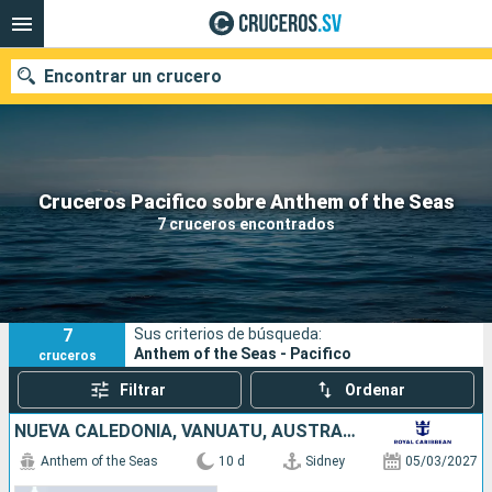
Encontrar un crucero
Nuestros destinos
Cruceros Pacifico sobre Anthem of the Seas
7 cruceros encontrados
Fecha de salida
Puertos
Compañías
7
Sus criterios de búsqueda:
Buscar
Anthem of the Seas - Pacifico
cruceros
Filtrar
Ordenar
NUEVA CALEDONIA, VANUATU, AUSTRALIA
Anthem of the Seas
10 d
Sidney
05/03/2027