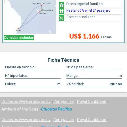
Precio especial familias
Hasta -60% en el 2° pasajero
Comidas incluidas
US$ 1,166
+Tasas
Comidas incluidas
Ficha Técnica
Puesta en servicio:
N° de pasajeros:
N° tripunlates:
Manga:
m
Eslora:
m
Velocidad:
Nudos
Cruceros www.cruceros.sv
Compañías
Royal Caribbean
Anthem of the Seas
Cruceros Pacifico
Cruceros www.cruceros.sv
Compañías
Royal Caribbean