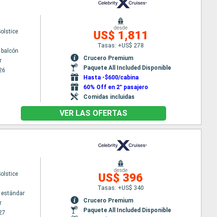
desde
Solstice
US$ 1,811
Tasas: +US$ 278
 balcón
Crucero Premium
r
Paquete All Included Disponible
26
Hasta -$600/cabina
60% Off en 2° pasajero
Comidas incluidas
VER LAS OFERTAS
desde
Solstice
US$ 396
Tasas: +US$ 340
 estándar
Crucero Premium
r
Paquete All Included Disponible
27