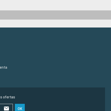
venta
as ofertas
OK