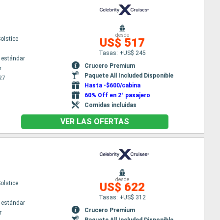
desde
Solstice
US$ 517
Tasas: +US$ 245
 estándar
Crucero Premium
r
Paquete All Included Disponible
27
Hasta -$600/cabina
60% Off en 2° pasajero
Comidas incluidas
VER LAS OFERTAS
desde
Solstice
US$ 622
Tasas: +US$ 312
 estándar
Crucero Premium
r
Paquete All Included Disponible