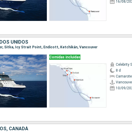
16/08/20
DOS UNIDOS
er, Sitka, Icy Strait Point, Endicott, Ketchikán, Vancouver
Comidas incluidas
Celebrity 
8 d
Camarote
Vancouve
10/09/20
OS, CANADÁ