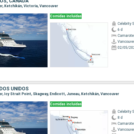
OS, CANADÁ
er, Ketchikán, Victoria, Vancouver
Comidas incluidas
Celebrity 
6 d
Camarote
Vancouve
02/05/20
DOS UNIDOS
er, Icy Strait Point, Skagway, Endicott, Juneau, Ketchikán, Vancouver
Comidas incluidas
Celebrity 
8 d
Camarote
Vancouve