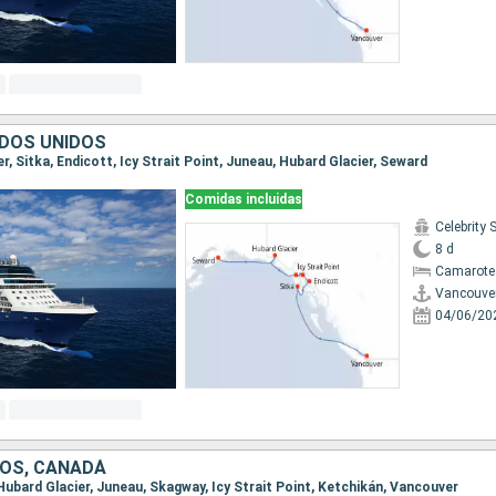
DOS UNIDOS
er, Sitka, Endicott, Icy Strait Point, Juneau, Hubard Glacier, Seward
Comidas incluidas
Celebrity 
8 d
Camarote
Vancouve
04/06/20
OS, CANADÁ
 Hubard Glacier, Juneau, Skagway, Icy Strait Point, Ketchikán, Vancouver