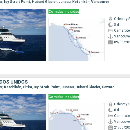
er, Icy Strait Point, Hubard Glacier, Juneau, Ketchikán, Vancouver
Comidas incluidas
Celebrity 
8 d
Camarote
Vancouve
09/08/20
DOS UNIDOS
er, Ketchikán, Sitka, Icy Strait Point, Juneau, Hubard Glacier, Seward
Comidas incluidas
Celebrity 
8 d
Camarote
Vancouve
21/05/20