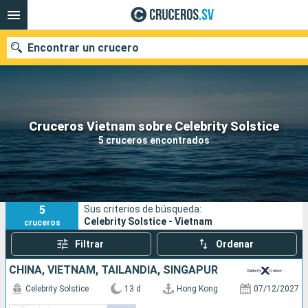
Encontrar un crucero
Nuestros destinos
Cruceros Vietnam sobre Celebrity Solstice
5 cruceros encontrados
Fecha de salida
Puertos
Compañías
5
Sus criterios de búsqueda:
Buscar
Celebrity Solstice - Vietnam
cruceros
Filtrar
Ordenar
CHINA, VIETNAM, TAILANDIA, SINGAPUR
Celebrity Solstice
13 d
Hong Kong
07/12/2027