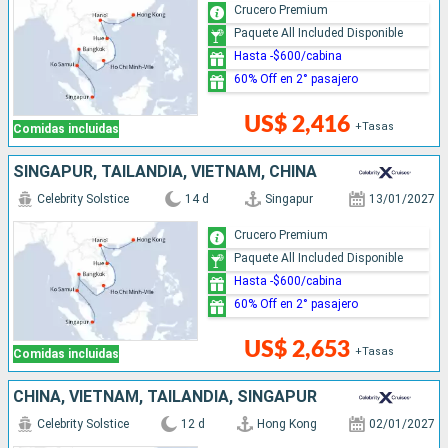
Crucero Premium
Paquete All Included Disponible
Hasta -$600/cabina
60% Off en 2° pasajero
US$ 2,416
+Tasas
Comidas incluidas
SINGAPUR, TAILANDIA, VIETNAM, CHINA
Celebrity Solstice
14 d
Singapur
13/01/2027
Crucero Premium
Paquete All Included Disponible
Hasta -$600/cabina
60% Off en 2° pasajero
US$ 2,653
+Tasas
Comidas incluidas
CHINA, VIETNAM, TAILANDIA, SINGAPUR
Celebrity Solstice
12 d
Hong Kong
02/01/2027