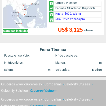
Crucero Premium
Paquete All Included Disponible
Hasta -$600/cabina
60% Off en 2° pasajero
US$ 3,125
+Tasas
Comidas incluidas
Ficha Técnica
Puesta en servicio:
N° de pasajeros:
N° tripunlates:
Manga:
m
Eslora:
m
Velocidad:
Nudos
Cruceros www.cruceros.sv
Compañías
Celebrity Cruises
Celebrity Solstice
Cruceros Vietnam
Cruceros www.cruceros.sv
Compañías
Celebrity Cruises
Celebrity Solstice
Cruceros Vietnam