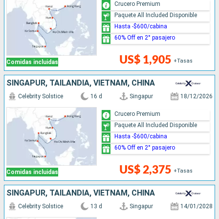
Crucero Premium
Paquete All Included Disponible
Hasta -$600/cabina
60% Off en 2° pasajero
US$ 1,905
+Tasas
Comidas incluidas
SINGAPUR, TAILANDIA, VIETNAM, CHINA
Celebrity Solstice
16 d
Singapur
18/12/2026
Crucero Premium
Paquete All Included Disponible
Hasta -$600/cabina
60% Off en 2° pasajero
US$ 2,375
+Tasas
Comidas incluidas
SINGAPUR, TAILANDIA, VIETNAM, CHINA
Celebrity Solstice
13 d
Singapur
14/01/2028