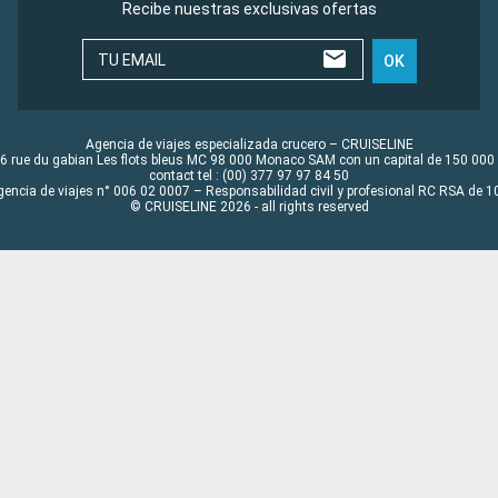
Recibe nuestras exclusivas ofertas
TU EMAIL
OK
Agencia de viajes especializada crucero – CRUISELINE
6 rue du gabian Les flots bleus MC 98 000 Monaco SAM con un capital de 150 000
contact tel : (00) 377 97 97 84 50
gencia de viajes n° 006 02 0007 – Responsabilidad civil y profesional RC RSA de
© CRUISELINE 2026 - all rights reserved