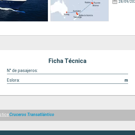
28/09/20
Ficha Técnica
N° de pasajeros:
Eslora:
m
stice
Cruceros Transatlántico