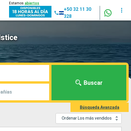
Estamos
abiertos
+50 32 11 30
328
lstice
Buscar
añías
Búsqueda Avanzada
Ordenar Los más vendidos