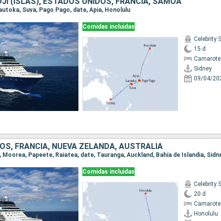
DJI (ISLAS), ESTADOS UNIDOS, FRANCIA, SAMOA
 Lautoka, Suva, Pago Pago, date, Apia, Honolulu
Comidas incluidas
Celebrity 
15 d
Camarote
Sidney
09/04/20
OS, FRANCIA, NUEVA ZELANDA, AUSTRALIA
u, Moorea, Papeete, Raiatea, date, Tauranga, Auckland, Bahía de Islandia, Sidn
Comidas incluidas
Celebrity 
20 d
Camarote
Honolulu