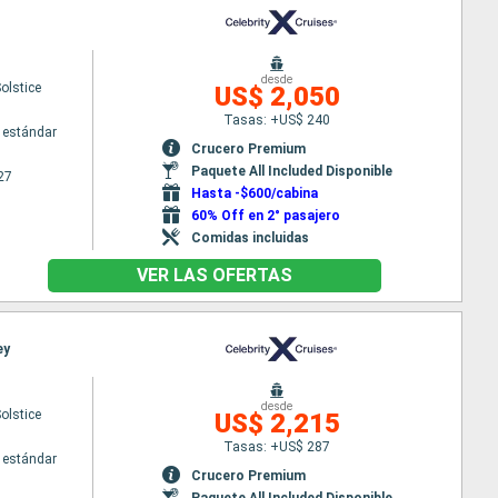
desde
Solstice
US$ 2,050
Tasas: +US$ 240
 estándar
Crucero Premium
Paquete All Included Disponible
27
Hasta -$600/cabina
60% Off en 2° pasajero
Comidas incluidas
VER LAS OFERTAS
ey
desde
Solstice
US$ 2,215
Tasas: +US$ 287
 estándar
Crucero Premium
Paquete All Included Disponible