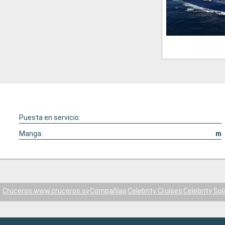
Puesta en servicio:
Manga:
m
Cruceros www.cruceros.sv
Compañías
Celebrity Cruises
Celebrity Sol