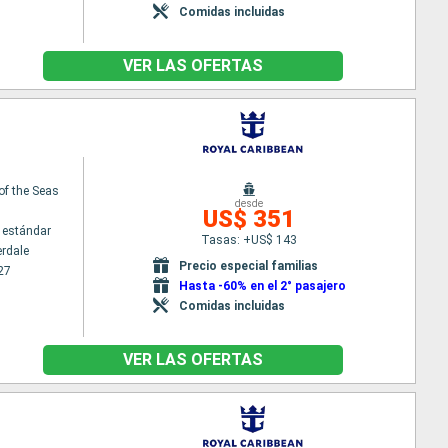
Comidas incluidas
VER LAS OFERTAS
 of the Seas
desde
US$ 351
 estándar
Tasas: +US$ 143
erdale
Precio especial familias
27
Hasta -60% en el 2° pasajero
Comidas incluidas
VER LAS OFERTAS