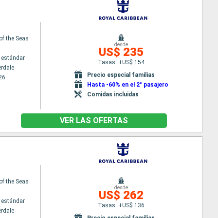
 of the Seas
desde
US$ 235
 estándar
Tasas: +US$ 154
erdale
Precio especial familias
26
Hasta -60% en el 2° pasajero
Comidas incluidas
VER LAS OFERTAS
 of the Seas
desde
US$ 262
 estándar
Tasas: +US$ 136
erdale
Precio especial familias