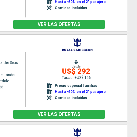
Hasta -60% en el 2° pasajero
Comidas incluidas
VER LAS OFERTAS
 of the Seas
desde
US$ 292
 estándar
Tasas: +US$ 156
erdale
Precio especial familias
26
Hasta -60% en el 2° pasajero
Comidas incluidas
VER LAS OFERTAS