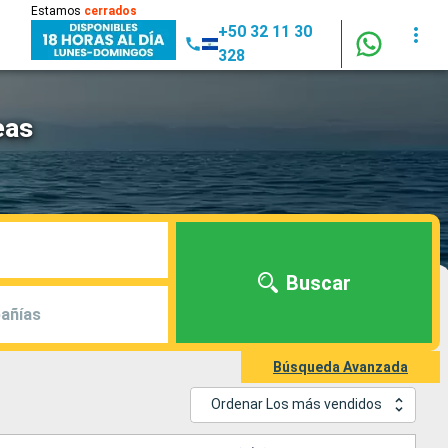
Estamos
cerrados
+50 32 11 30
328
eas
Buscar
añías
Búsqueda Avanzada
Ordenar Los más vendidos