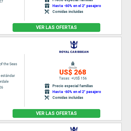
27
Hasta -60% en el 2° pasajero
Comidas incluidas
VER LAS OFERTAS
 of the Seas
desde
US$ 268
 estándar
Tasas: +US$ 156
erdale
Precio especial familias
26
Hasta -60% en el 2° pasajero
Comidas incluidas
VER LAS OFERTAS