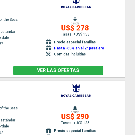
 of the Seas
desde
US$ 278
 estándar
Tasas: +US$ 158
erdale
Precio especial familias
27
Hasta -60% en el 2° pasajero
Comidas incluidas
VER LAS OFERTAS
 of the Seas
desde
US$ 290
 estándar
Tasas: +US$ 135
erdale
Precio especial familias
27