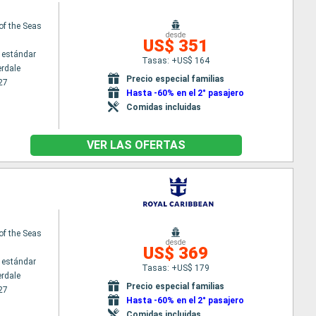
 of the Seas
desde
US$ 351
 estándar
Tasas: +US$ 164
erdale
Precio especial familias
27
Hasta -60% en el 2° pasajero
Comidas incluidas
VER LAS OFERTAS
 of the Seas
desde
US$ 369
 estándar
Tasas: +US$ 179
erdale
Precio especial familias
27
Hasta -60% en el 2° pasajero
Comidas incluidas