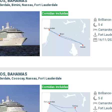
DOS, BAHAMAS
uderdale, Bimini, Nassau, Fort Lauderdale
Comidas incluidas
Brilliance
5 d
Camarote
Fort Laud
16/11/20
DOS, BAHAMAS
auderdale, Cococay, Nassau, Fort Lauderdale
Comidas incluidas
Brilliance
5 d
Camarote
Fort Laud