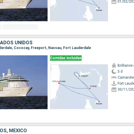
01/02/20
TADOS UNIDOS
uderdale, Cococay, Freeport, Nassau, Fort Lauderdale
Comidas incluidas
Brilliance
5 d
Camarote
Fort Laud
30/11/20
OS, MÉXICO