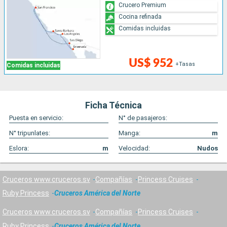
Crucero Premium
Cocina refinada
Comidas incluidas
US$ 952
+Tasas
Comidas incluidas
Ficha Técnica
Puesta en servicio:
N° de pasajeros:
N° tripunlates:
Manga:
m
Eslora:
m
Velocidad:
Nudos
Cruceros www.cruceros.sv
Compañías
Princess Cruises
Ruby Princess
Cruceros América del Norte
Cruceros www.cruceros.sv
Compañías
Princess Cruises
Ruby Princess
Cruceros América del Norte