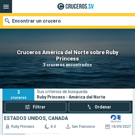
Encontrar un crucero
Cruceros América del Norte sobre Ruby
Nuestros destinos
Princess
3 cruceros encontrados
Fecha de salida
Puertos
Compañías
3
Sus criterios de búsqueda:
Buscar
Ruby Princess - América del Norte
cruceros
Filtrar
Ordenar
ESTADOS UNIDOS, CANADÁ
Ruby Princess
8 d
San Francisco
18/09/2027