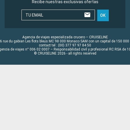
Recibe nuestras exclusivas ofertas
TU EMAIL
OK
Agencia de viajes especializada crucero – CRUISELINE
6 rue du gabian Les flots bleus MC 98 000 Monaco SAM con un capital de 150 000
contact tel : (00) 377 97 97 84 50
gencia de viajes n° 006 02 0007 – Responsabilidad civil y profesional RC RSA de
© CRUISELINE 2026 - all rights reserved