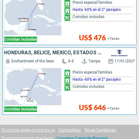
Precio especial familias
Hasta -60% en el 2° pasajero
Comidas incluidas
US$ 476
+Tasas
Comidas incluidas
HONDURAS, BELICE, MÉXICO, ESTADOS UNIDOS
Enchantment of the Seas
8 d
Tampa
17/01/2027
Precio especial familias
Hasta -60% en el 2° pasajero
Comidas incluidas
US$ 646
+Tasas
Comidas incluidas
Cruceros www.cruceros.sv
Compañías
Royal Caribbean
Enchantment of the Seas
Cruceros Canal de Panamá