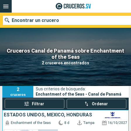
Encontrar un crucero
Cruceros Canal de Panamá sobre Enchantment
Nuestros destinos
of the Seas
2 cruceros encontrados
Fecha de salida
Puertos
Compañías
2
Sus criterios de búsqueda:
Buscar
Enchantment of the Seas - Canal de Panamá
cruceros
Filtrar
Ordenar
ESTADOS UNIDOS, MÉXICO, HONDURAS
Enchantment of the Seas
8 d
Tampa
16/10/2027