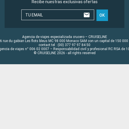
Recibe nuestras exclusivas ofertas
TU EMAIL
OK
Agencia de viajes especializada crucero – CRUISELINE
6 rue du gabian Les flots bleus MC 98 000 Monaco SAM con un capital de 150 000
contact tel : (00) 377 97 97 84 50
gencia de viajes n° 006 02 0007 – Responsabilidad civil y profesional RC RSA de
© CRUISELINE 2026 - all rights reserved