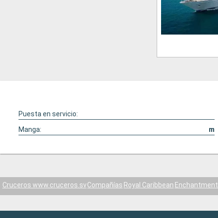
Puesta en servicio:
Manga:
m
Cruceros www.cruceros.sv
Compañías
Royal Caribbean
Enchantment 