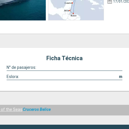
17/01/20
Ficha Técnica
N° de pasajeros:
Eslora:
m
of the Seas
Cruceros Belice