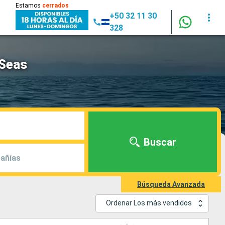
Estamos
cerrados
+50 32 11 30
328
 Seas
Buscar
añías
Búsqueda Avanzada
Ordenar Los más vendidos