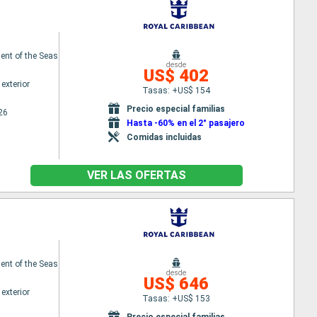
nt of the Seas
desde
US$ 402
exterior
Tasas: +US$ 154
Precio especial familias
26
Hasta -60% en el 2° pasajero
Comidas incluidas
VER LAS OFERTAS
nt of the Seas
desde
US$ 646
exterior
Tasas: +US$ 153
Precio especial familias