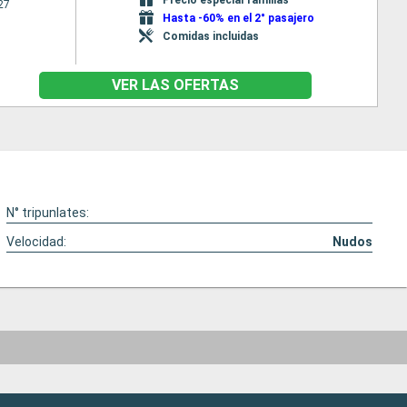
27
Hasta -60% en el 2° pasajero
Comidas incluidas
VER LAS OFERTAS
N° tripunlates:
Velocidad:
Nudos