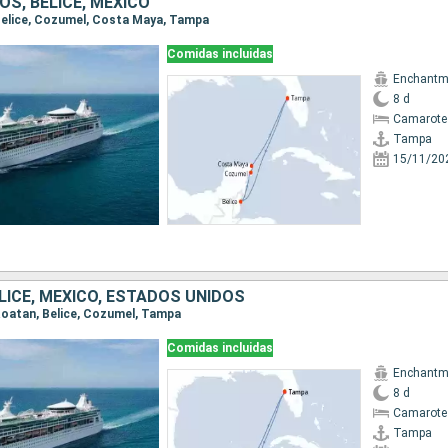
S, BELICE, MÉXICO
 Belice, Cozumel, Costa Maya, Tampa
Comidas incluidas
Enchantme
8 d
Camarote 
Tampa
15/11/20
LICE, MÉXICO, ESTADOS UNIDOS
 Roatan, Belice, Cozumel, Tampa
Comidas incluidas
Enchantme
8 d
Camarote 
Tampa