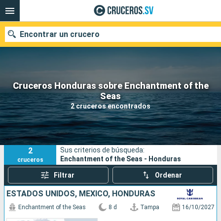
Encontrar un crucero
Cruceros Honduras sobre Enchantment of the
Nuestros destinos
Seas
2 cruceros encontrados
Fecha de salida
Puertos
Compañías
2
Sus criterios de búsqueda:
Buscar
Enchantment of the Seas - Honduras
cruceros
Filtrar
Ordenar
ESTADOS UNIDOS, MÉXICO, HONDURAS
Enchantment of the Seas
8 d
Tampa
16/10/2027