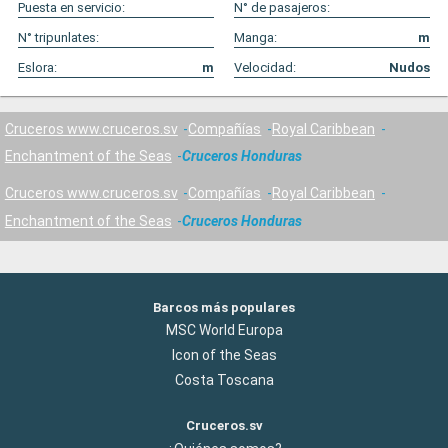
Puesta en servicio:
N° de pasajeros:
N° tripunlates:
Manga:
m
Eslora:
m
Velocidad:
Nudos
Cruceros www.cruceros.sv
Compañías
Royal Caribbean
Enchantment of the Seas
Cruceros Honduras
Cruceros www.cruceros.sv
Compañías
Royal Caribbean
Enchantment of the Seas
Cruceros Honduras
Barcos más populares
MSC World Europa
Icon of the Seas
Costa Toscana
Cruceros.sv